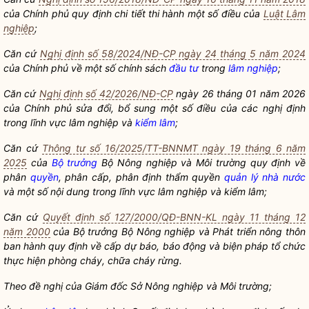
của
Chính phủ quy định chi tiết thi hành một số điều của
Luật Lâm
nghiệp
;
Căn cứ
Nghị định số 58/2024/NĐ-CP ngày 24 tháng 5 năm 2024
của
Chính phủ về một số chính sách
đầu tư
trong
lâm nghiệp
;
Căn cứ
Nghị định số 42/2026/NĐ-CP
ngày 26 tháng 01 năm 2026
của Chính phủ sửa đổi, bổ sung một số điều của các nghị định
trong lĩnh vực
lâm nghiệp
và
kiểm lâm
;
Căn cứ
Thông tư số 16/2025/TT-BNNMT ngày 19 tháng 6 năm
2025
của
Bộ trưởng
Bộ Nông nghiệp và Môi trường quy định về
phân
quyền
, phân cấp, phân định thẩm
quyền
quản lý nhà nước
và một số nội dung trong lĩnh vực
lâm nghiệp
và
kiểm lâm
;
Căn cứ
Quyết định số 127/2000/QĐ-BNN-KL ngày 11 tháng 12
năm 2000
của
Bộ trưởng
Bộ Nông nghiệp và Phát triển nông thôn
ban hành quy định về cấp dự báo, báo động và biện pháp tổ chức
thực hiện phòng cháy, chữa cháy rừng.
Theo đề nghị của Giám đốc Sở Nông nghiệp và Môi trường;