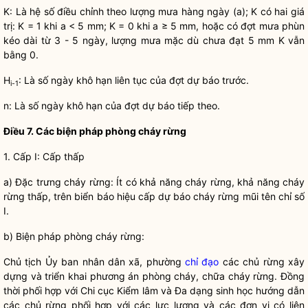
K: Là hệ số điều chỉnh theo lượng mưa hàng ngày (a); K có hai giá
trị: K = 1 khi a < 5 mm; K = 0 khi a ≥ 5 mm, hoặc có đợt mưa phùn
kéo dài từ 3 - 5 ngày, lượng mưa mặc dù chưa đạt 5 mm K vẫn
bằng 0.
H
: Là số ngày khô hạn liên tục của đợt dự báo trước.
i-1
n: Là số ngày khô hạn của đợt dự báo tiếp theo.
Điều 7. Các biện pháp phòng cháy rừng
1. Cấp I: Cấp thấp
a) Đặc trưng cháy rừng: Ít có khả năng cháy rừng, khả năng cháy
rừng thấp, trên biển báo hiệu cấp dự báo cháy rừng mũi tên chỉ số
I.
b) Biện pháp phòng cháy rừng:
Chủ tịch Ủy ban
nhân dân
xã, phường
chỉ đạo
các
chủ rừng
xây
dựng và triển khai phương án phòng cháy, chữa cháy rừng. Đồng
thời phối hợp với Chi cục
Kiểm lâm
và Đa dạng sinh học hướng dẫn
các
chủ rừng
phối hợp với các lực lượng và các đơn vị có liên