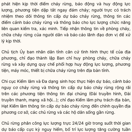
phát hiện kịp thời điểm cháy rừng, báo động và huy động lực
lượng, phương tiện dập tắt ngay đám cháy; người trực có trách
nhiệm theo dõi thông tin cấp dự báo cháy rừng, thông tin các
điểm cảnh báo cháy rừng và thông báo cho lực lượng chức năng
liên quan kiểm tra, xác minh. Tiếp nhận thông tin về phòng cháy,
chữa cháy rừng của người dân và báo cáo lãnh đạo đơn vị để xử
lý kịp thời.
Chủ tịch Ủy ban
nhân dân
tỉnh căn cứ tình hình thực tế của địa
phương,
chỉ đạo
thành lập Ban
chỉ huy
phòng cháy, chữa cháy
rừng và xây dựng
quy chế
phối hợp huy động lực lượng, phương
tiện, máy móc, thiết bị chữa cháy rừng trên
địa bàn
tỉnh.
Chi cục
Kiểm lâm
và Đa dạng sinh học thực hiện dự báo, cảnh báo
nguy cơ cháy rừng và thông tin cấp dự báo cháy rừng rộng rãi
trên các phương tiện thông tin đại chúng (Đài truyền hình, Đài
truyền thanh, mạng xã hội…);
chỉ đạo
Kiểm lâm
phụ trách
địa bàn
,
Hạt
Kiểm lâm
thông tin cấp dự báo cháy rừng đến
chính quyền
địa
phương cơ sở, các
chủ rừng
và các hộ dân sống gần rừng.
Chủ rừng
phân công lực lượng trực 24/24 giờ trong suốt thời gian
dự báo cấp cực kỳ nguy hiểm, bố trí lực lượng tăng cường tuần