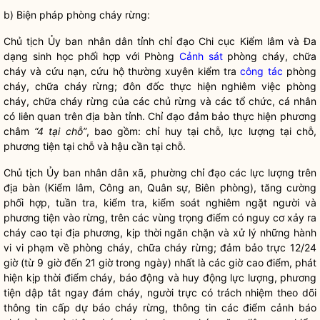
b) Biện pháp phòng cháy rừng:
Chủ tịch Ủy ban
nhân dân
tỉnh
chỉ đạo
Chi cục
Kiểm lâm
và Đa
dạng sinh học phối hợp với Phòng
Cảnh sát
phòng cháy, chữa
cháy và cứu nạn, cứu hộ thường xuyên kiểm tra
công tác
phòng
cháy, chữa cháy rừng; đôn đốc thực hiện nghiêm việc phòng
cháy, chữa cháy rừng của các
chủ rừng
và các tổ chức, cá nhân
có liên quan trên
địa bàn
tỉnh.
Chỉ đạo
đảm bảo thực hiện phương
châm
“4 tại chỗ”
, bao gồm:
chỉ huy
tại chỗ, lực lượng tại chỗ,
phương tiện tại chỗ và hậu cần tại chỗ.
Chủ tịch Ủy ban
nhân dân
xã, phường
chỉ đạo
các lực lượng trên
địa bàn
(
Kiểm lâm
, Công an, Quân sự, Biên phòng), tăng cường
phối hợp, tuần tra, kiểm tra, kiểm soát nghiêm ngặt người và
phương tiện vào rừng, trên các vùng trọng điểm có nguy cơ xảy ra
cháy cao tại địa phương, kịp thời ngăn chặn và xử lý những hành
vi vi phạm về phòng cháy, chữa cháy rừng; đảm bảo trực 12/24
giờ (từ 9 giờ đến 21 giờ trong ngày) nhất là các giờ cao điểm, phát
hiện kịp thời điểm cháy, báo động và huy động lực lượng, phương
tiện dập tắt ngay đám cháy, người trực có trách nhiệm theo dõi
thông tin cấp dự báo cháy rừng, thông tin các điểm cảnh báo