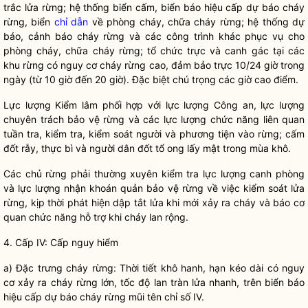
trắc lửa rừng; hệ thống biển cấm, biển báo hiệu cấp dự báo cháy
rừng, biển
chỉ dẫn
về phòng cháy, chữa cháy rừng; hệ thống dự
báo, cảnh báo cháy rừng và các công trình khác phục vụ cho
phòng cháy, chữa cháy rừng; tổ chức trực và canh gác tại các
khu rừng có nguy cơ cháy rừng cao, đảm bảo trực 10/24 giờ trong
ngày (từ 10 giờ đến 20 giờ). Đặc biệt chú trọng các giờ cao điểm.
Lực lượng
Kiểm lâm
phối hợp với lực lượng Công an, lực lượng
chuyên trách bảo vệ rừng và các lực lượng chức năng liên quan
tuần tra, kiểm tra, kiểm soát người và phương tiện vào rừng; cấm
đốt rẫy, thực bì và người dân đốt tổ ong lấy mật trong mùa khô.
Các
chủ rừng
phải thường xuyên kiểm tra lực lượng canh phòng
và lực lượng nhận khoán quản bảo vệ rừng về việc kiểm soát lửa
rừng, kịp thời phát hiện dập tắt lửa khi mới xảy ra cháy và báo cơ
quan chức năng hỗ trợ khi cháy lan rộng.
4. Cấp IV: Cấp nguy hiểm
a) Đặc trưng cháy rừng: Thời tiết khô hanh, hạn kéo dài có nguy
cơ xảy ra cháy rừng lớn, tốc độ lan tràn lửa nhanh, trên biển báo
hiệu cấp dự báo cháy rừng mũi tên chỉ số IV.