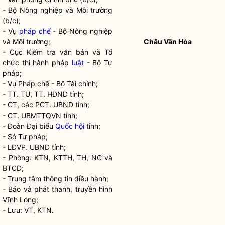
- Bộ Nông nghiệp và Môi trường
(b/c);
- Vụ
pháp chế
- Bộ Nông nghiệp
và Môi trường;
Châu Văn Hòa
- Cục Kiểm tra văn bản và Tổ
chức thi hành pháp
luật
- Bộ Tư
pháp;
- Vụ
Pháp chế
- Bộ Tài chính;
- TT. TU, TT. HĐND tỉnh;
- CT, các PCT. UBND tỉnh;
- CT. UBMTTQVN tỉnh;
- Đoàn Đại biểu
Quốc hội
tỉnh;
- Sở Tư pháp;
- LĐVP. UBND tỉnh;
- Phòng: KTN, KTTH, TH, NC và
BTCD;
- Trung tâm thông tin điều hành;
- Báo và phát thanh, truyền hình
Vĩnh Long;
- Lưu: VT, KTN.