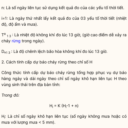
n: Là số ngày liên tục sử dụng kết quả đo của các yếu tố thời tiết.
i=1: Là ngày thứ nhất lấy kết quả đo của 03 yếu tố thời tiết (nhiệt
độ, độ ẩm và mưa).
T⁰
: Là nhiệt độ không khí đo lúc 13 giờ, (giờ cao điểm dễ xảy ra
1 3
cháy
rừng
trong ngày).
Dₙ
: Là độ chênh lệch bão hòa không khí đo lúc 13 giờ.
1 3
2. Cách tính cấp dự báo cháy rừng theo chỉ số H
Công thức tính cấp dự báo cháy rừng tổng hợp phục vụ dự báo
hàng ngày và dài ngày theo chỉ số ngày khô hạn liên tục H theo
vùng sinh thái trên
địa bàn
tỉnh:
Trong đó:
H
= K (H
-1
+ n)
i
i
H
: Là chỉ số ngày khô hạn liên tục (số ngày không mưa hoặc có
i
mưa với lượng mưa < 5 mm).