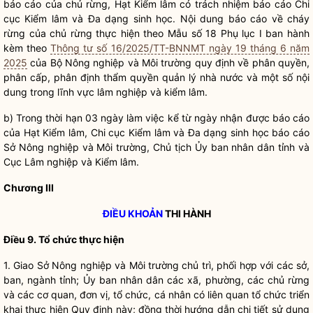
báo cáo của
chủ rừng
, Hạt
Kiểm lâm
có trách nhiệm báo cáo Chi
cục
Kiểm lâm
và Đa dạng sinh học. Nội dung báo cáo về cháy
rừng của
chủ rừng
thực hiện theo Mẫu số 18 Phụ lục I ban hành
kèm theo
Thông tư số 16/2025/TT-BNNMT ngày 19 tháng 6 năm
2025
của Bộ Nông nghiệp và Môi trường quy định về phân
quyền
,
phân cấp, phân định thẩm
quyền
quản lý nhà nước
và một số nội
dung trong lĩnh vực
lâm nghiệp
và
kiểm lâm
.
b) Trong thời hạn 03 ngày làm việc kể từ ngày nhận được báo cáo
của Hạt
Kiểm lâm
, Chi cục
Kiểm lâm
và Đa dạng sinh học báo cáo
Sở Nông nghiệp và Môi trường, Chủ tịch Ủy ban
nhân dân
tỉnh và
Cục
Lâm nghiệp
và
Kiểm lâm
.
Chương III
ĐIỀU KHOẢN
THI HÀNH
Điều 9. Tổ chức thực hiện
1. Giao Sở Nông nghiệp và Môi trường chủ trì, phối hợp với các sở,
ban, ngành tỉnh; Ủy ban
nhân dân
các xã, phường, các
chủ rừng
và các cơ quan, đơn vị, tổ chức, cá nhân có liên quan tổ chức triển
khai thực hiện Quy định này; đồng thời hướng dẫn chi tiết sử dụng