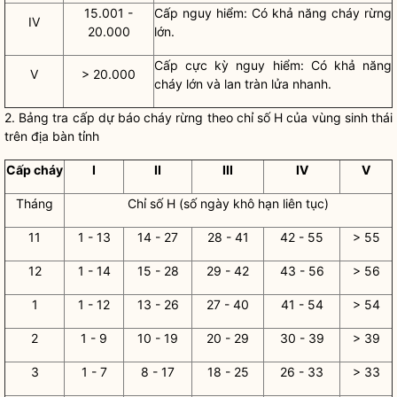
15.001 -
Cấp nguy hiểm: Có khả năng cháy rừng
IV
20.000
lớn.
Cấp cực kỳ nguy hiểm: Có khả năng
V
> 20.000
cháy lớn và lan tràn lửa nhanh.
2. Bảng tra cấp dự báo cháy rừng theo chỉ số H của vùng sinh thái
trên
địa bàn
tỉnh
Cấp cháy
I
II
III
IV
V
Tháng
Chỉ số H (số ngày khô hạn liên tục)
11
1 - 13
14 - 27
28 - 41
42 - 55
> 55
12
1 - 14
15 - 28
29 - 42
43 - 56
> 56
1
1 - 12
13 - 26
27 - 40
41 - 54
> 54
2
1 - 9
10 - 19
20 - 29
30 - 39
> 39
3
1 - 7
8 - 17
18 - 25
26 - 33
> 33