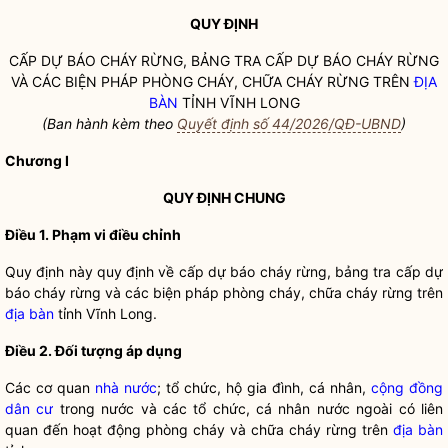
QUY ĐỊNH
CẤP DỰ BÁO CHÁY RỪNG, BẢNG TRA CẤP DỰ BÁO CHÁY RỪNG
VÀ CÁC BIỆN PHÁP PHÒNG CHÁY, CHỮA CHÁY RỪNG TRÊN
ĐỊA
BÀN
TỈNH VĨNH LONG
(Ban hành kèm theo
Quyết định số 44/2026/QĐ-UBND
)
Chương I
QUY ĐỊNH CHUNG
Điều 1. Phạm vi điều chỉnh
Quy định này quy định về cấp dự báo cháy rừng, bảng tra cấp dự
báo cháy rừng và các biện pháp phòng cháy, chữa cháy rừng trên
địa bàn
tỉnh Vĩnh Long.
Điều 2. Đối tượng áp dụng
Các cơ quan
nhà nước
; tổ chức, hộ gia đình, cá nhân,
cộng đồng
dân cư
trong nước và các tổ chức, cá nhân nước ngoài có liên
quan đến hoạt động phòng cháy và chữa cháy rừng trên
địa bàn