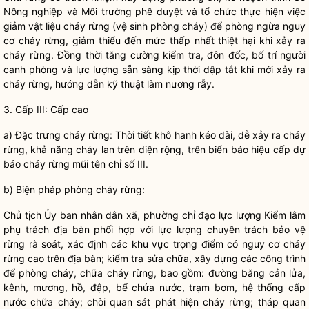
Nông nghiệp và Môi trường phê duyệt và tổ chức thực hiện việc
giảm vật liệu cháy rừng (vệ sinh phòng cháy) để phòng ngừa nguy
cơ cháy rừng, giảm thiểu đến mức thấp nhất thiệt hại khi xảy ra
cháy rừng. Đồng thời tăng cường kiểm tra, đôn đốc, bố trí người
canh phòng và lực lượng sẵn sàng kịp thời dập tắt khi mới xảy ra
cháy rừng, hướng dẫn kỹ thuật làm nương rẫy.
3. Cấp III: Cấp cao
a) Đặc trưng cháy rừng: Thời tiết khô hanh kéo dài, dễ xảy ra cháy
rừng, khả năng cháy lan trên diện rộng, trên biển báo hiệu cấp dự
báo cháy rừng mũi tên chỉ số III.
b) Biện pháp phòng cháy rừng:
Chủ tịch Ủy ban
nhân dân
xã, phường
chỉ đạo
lực lượng
Kiểm lâm
phụ trách
địa bàn
phối hợp với lực lượng chuyên trách bảo vệ
rừng rà soát, xác định các khu vực trọng điểm có nguy cơ cháy
rừng cao trên
địa bàn
; kiểm tra sửa chữa, xây dựng các công trình
để phòng cháy, chữa cháy rừng, bao gồm: đường băng cản lửa,
kênh, mương, hồ, đập, bể chứa nước, trạm bơm, hệ thống cấp
nước chữa cháy; chòi quan sát phát hiện cháy rừng; tháp quan