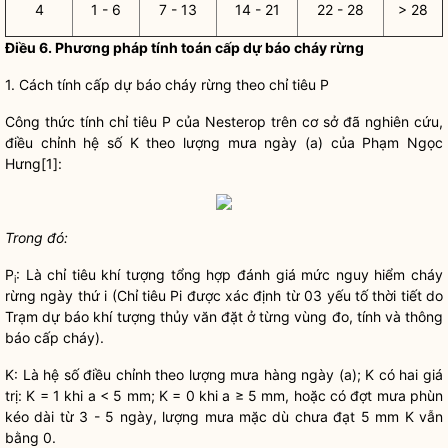
4
1 - 6
7 - 13
14 - 21
22 - 28
> 28
Điều 6. Phương pháp tính toán cấp dự báo cháy rừng
1. Cách tính cấp dự báo cháy rừng theo chỉ tiêu P
Công thức tính chỉ tiêu P của Nesterop trên cơ sở đã nghiên cứu,
điều chỉnh hệ số K theo lượng mưa ngày (a) của Phạm Ngọc
Hưng
[1]
:
Trong đó:
P
: Là chỉ tiêu khí tượng tổng hợp đánh giá mức nguy hiểm cháy
i
rừng ngày thứ i (Chỉ tiêu P
i
được xác định từ 03 yếu tố thời tiết do
Trạm dự báo khí tượng thủy văn đặt ở từng vùng đo, tính và thông
báo cấp cháy).
K: Là hệ số điều chỉnh theo lượng mưa hàng ngày (a); K có hai giá
trị: K = 1 khi a < 5 mm; K = 0 khi a ≥ 5 mm, hoặc có đợt mưa phùn
kéo dài từ 3 - 5 ngày, lượng mưa mặc dù chưa đạt 5 mm K vẫn
bằng 0.