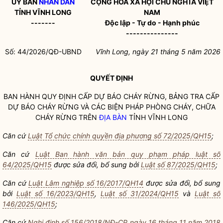
ỦY BAN
NHÂN DÂN
CỘNG HÒA XÃ HỘI CHỦ NGHĨA VIỆT
TỈNH VĨNH LONG
NAM
-------
Độc lập - Tự do - Hạnh phúc
---------------
Số:
44/2026/QĐ-UBND
Vĩnh Long, ngày
21
tháng 5 năm 2026
QUYẾT ĐỊNH
BAN HÀNH QUY ĐỊNH CẤP DỰ BÁO CHÁY RỪNG, BẢNG TRA CẤP
DỰ BÁO CHÁY RỪNG VÀ CÁC BIỆN PHÁP PHÒNG CHÁY, CHỮA
CHÁY RỪNG TRÊN
ĐỊA BÀN
TỈNH VĨNH LONG
Căn cứ
Luật Tổ chức chính quyền địa phương số 72/2025/QH15
;
Căn cứ
Luật Ban hành văn bản quy phạm pháp luật số
64/2025/QH15
được sửa đổi, bổ sung bởi
Luật số 87/2025/QH15
;
Căn cứ
Luật Lâm nghiệp số 16/2017/QH14
được sửa đổi, bổ sung
bởi
Luật số 16/2023/QH15
,
Luật số 31/2024/QH15
và
Luật số
146/2025/QH15
;
Căn cứ
Nghị định số 156/2018/NĐ-CP ngày 16 tháng 11 năm 2018