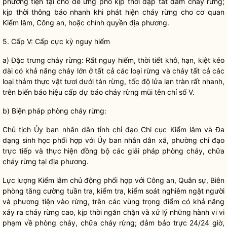
phương tiện tại chỗ để ứng phó kịp thời dập tắt đám cháy rừng;
kịp thời thông báo nhanh khi phát hiện cháy rừng cho cơ quan
Kiểm lâm
, Công an, hoặc
chính quyền
địa phương.
5. Cấp V: Cấp cực kỳ nguy hiểm
a) Đặc trưng cháy rừng: Rất nguy hiểm, thời tiết khô, hạn, kiệt kéo
dài có khả năng cháy lớn ở tất cả các loại rừng và cháy tất cả các
loại thảm thực vật tươi dưới tán rừng, tốc độ lửa lan tràn rất nhanh,
trên biển báo hiệu cấp dự báo cháy rừng mũi tên chỉ số V.
b) Biện pháp phòng cháy rừng:
Chủ tịch Ủy ban
nhân dân
tỉnh
chỉ đạo
Chi cục
Kiểm lâm
và Đa
dạng sinh học phối hợp với Ủy ban
nhân dân
xã, phường
chỉ đạo
trực tiếp và thực hiện đồng bộ các giải pháp phòng cháy, chữa
cháy rừng tại địa phương.
Lực lượng
Kiểm lâm
chủ động phối hợp với Công an, Quân sự, Biên
phòng tăng cường tuần tra, kiểm tra, kiểm soát nghiêm ngặt người
và phương tiện vào rừng, trên các vùng trọng điểm có khả năng
xảy ra cháy rừng cao, kịp thời ngăn chặn và xử lý những hành vi vi
phạm về phòng cháy, chữa cháy rừng; đảm bảo trực 24/24 giờ,