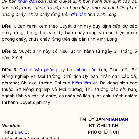
Ủy ban
nhân dân
ban hành Quyết định ban hành quy định cấp dự
báo cháy rừng, bảng tra cấp dự báo cháy rừng và các biện pháp
phòng cháy, chữa cháy rừng trên
địa bàn
tỉnh Vĩnh Long.
Điều 1.
Ban hành kèm theo Quyết định này quy định cấp dự báo
cháy rừng, bảng tra cấp dự báo cháy rừng và các biện pháp
phòng cháy, chữa cháy rừng trên
địa bàn
tỉnh Vĩnh Long.
Điều 2.
Quyết định này có hiệu lực thi hành từ ngày
31
tháng
5
năm 2026.
Điều 3.
Chánh Văn phòng
Ủy ban
nhân dân
tỉnh; Giám đốc Sở
Nông nghiệp và Môi trường; Chủ tịch Ủy ban
nhân dân
các xã,
phường; Chi cục trưởng Chi cục
Kiểm lâm
và Đa dạng sinh học
thuộc Sở Nông nghiệp và Môi trường; Thủ trưởng các sở, ban,
ngành tỉnh và các tổ chức, cá nhân có liên quan chịu trách nhiệm
thi hành Quyết định này.
TM. ỦY BAN
NHÂN DÂN
Nơi nhận:
KT. CHỦ TỊCH
- Như
Điều 3
;
PHÓ CHỦ TỊCH
- Văn phòng Chính phủ (b/c);