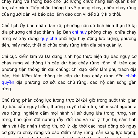
cháy rừng và thông báo cho lực lượng chức năng liên quan kiểm
tra, xác minh. Tiếp nhận thông tin về phòng cháy, chữa cháy rừng
của người dân và báo cáo lãnh đạo đơn vị để xử lý kịp thời.
Chủ tịch Ủy ban
nhân dân
xã, phường căn cứ tình hình thực tế tại
địa phương
chỉ đạo
thành lập Ban
chỉ huy
phòng cháy, chữa cháy
rừng và xây dựng
quy chế
phối hợp huy động lực lượng, phương
tiện, máy móc, thiết bị chữa cháy rừng trên
địa bàn
quản lý.
Chi cục
Kiểm lâm
và Đa dạng sinh học thực hiện dự báo nguy cơ
cháy rừng và thông tin cấp dự báo cháy rừng rộng rãi trên các
phương tiện thông tin đại chúng;
chỉ đạo
Kiểm lâm
phụ trách
địa
bàn
, Hạt
Kiểm lâm
thông tin cấp dự báo cháy rừng đến
chính
quyền
địa phương cơ sở, các
chủ rừng
, các hộ dân sống gần
rừng.
Chủ rừng
phân công lực lượng trực 24/24 giờ trong suốt thời gian
dự báo cấp nguy hiểm, thường xuyên tuần tra, kiểm soát người ra
vào rừng; nghiêm cấm mọi hành vi sử dụng lửa trong rừng, ven
rừng, bao gồm đốt nương rẫy, đốt rác và xử lý thực bì; nắm tình
hình và tiếp nhận thông tin, xử lý kịp thời các hoạt động có nguy
cơ gây ra cháy rừng và các điểm cháy rừng; sẵn sàng lực lượng,