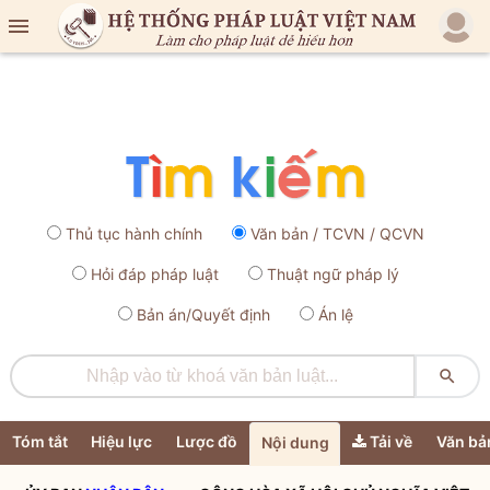

Thủ tục hành chính
Văn bản / TCVN / QCVN
Hỏi đáp pháp luật
Thuật ngữ pháp lý
Bản án/Quyết định
Án lệ

Tóm tắt
Hiệu lực
Lược đồ
Tải về
Văn bả
Nội dung