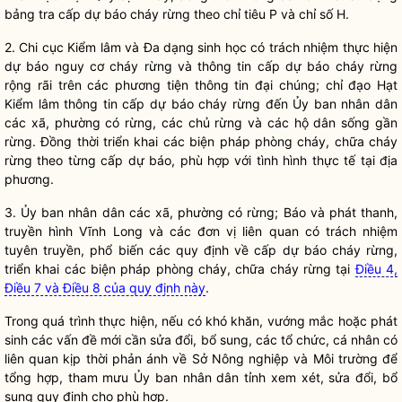
bảng tra cấp dự báo cháy rừng theo chỉ tiêu P và chỉ số H.
2. Chi cục
Kiểm lâm
và Đa dạng sinh học có trách nhiệm thực hiện
dự báo nguy cơ cháy rừng và thông tin cấp dự báo cháy rừng
rộng rãi trên các phương tiện thông tin đại chúng;
chỉ đạo
Hạt
Kiểm lâm
thông tin cấp dự báo cháy rừng đến Ủy ban
nhân dân
các xã, phường có rừng, các
chủ rừng
và các hộ dân sống gần
rừng. Đồng thời triển khai các biện pháp phòng cháy, chữa cháy
rừng theo từng cấp dự báo, phù hợp với tình hình thực tế tại địa
phương.
3. Ủy ban
nhân dân
các xã, phường có rừng; Báo và phát thanh,
truyền hình Vĩnh Long và các đơn vị liên quan có trách nhiệm
tuyên truyền, phổ biến các quy định về cấp dự báo cháy rừng,
triển khai các biện pháp phòng cháy, chữa cháy rừng tại
Điều 4,
Điều 7 và Điều 8 của quy định này
.
Trong quá trình thực hiện, nếu có khó khăn, vướng mắc hoặc phát
sinh các vấn đề mới cần sửa đổi, bổ sung, các tổ chức, cá nhân có
liên quan kịp thời phản ánh về Sở Nông nghiệp và Môi trường để
tổng hợp, tham mưu Ủy ban
nhân dân
tỉnh xem xét, sửa đổi, bổ
sung quy định cho phù hợp.