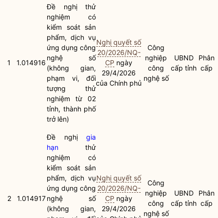
Đề nghị thử
nghiệm có
kiểm soát sản
phẩm, dịch vụ
Nghị quyết số
ứng dụng công
Công
20/2026/NQ-
nghệ số
nghiệp
UBND
Phân
1
1.014916
CP
ngày
(không gian,
công
cấp tỉnh
cấp
29/4/2026
phạm vi, đối
nghệ số
của Chính phủ
tượng thử
nghiệm từ 02
tỉnh, thành phố
trở lên)
Đề nghị
gia
hạn
thử
nghiệm có
kiểm soát sản
phẩm, dịch vụ
Nghị quyết số
Công
ứng dụng công
20/2026/NQ-
nghiệp
UBND
Phân
2
1.014917
nghệ số
CP
ngày
công
cấp tỉnh
cấp
(không gian,
29/4/2026
nghệ số