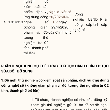
nghiệm có
kiểm soát sản
phẩm, dịch vụ
Nghị quyết số
Công
ứng dụng công
20/2026/NQ-
nghiệp
UBND
Phân
4
1.014919
nghệ số
CP
ngày
công
cấp tỉnh
cấp
(không gian,
29/4/2026
nghệ số
phạm vi, đối
của Chính phủ
tượng thử
nghiệm từ 02
tỉnh, thành phố
trở lên)
PHẦN II. NỘI DUNG CỤ THỂ TỪNG
THỦ TỤC HÀNH CHÍNH
ĐƯỢC
SỬA ĐỔI, BỔ SUNG
1. Đề nghị thử nghiệm có kiểm soát sản phẩm, dịch vụ ứng dụng
công nghệ số (không gian, phạm vi, đối tượng thử nghiệm từ 02
tỉnh, thành phố trở lên)
1. Tổ chức, doanh nghiệp có nhu cầu đăng ký
tham gia thử nghiệm gửi 01 bộ
hồ sơ
đề nghị
thử nghiệm đến
từng Ủy ban nhân dân cấp