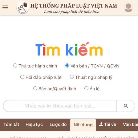

Thủ tục hành chính
Văn bản / TCVN / QCVN
Hỏi đáp pháp luật
Thuật ngữ pháp lý
Bản án/Quyết định
Án lệ

Tóm tắt
Hiệu lực
Lược đồ
Tải về
Văn bả
Nội dung