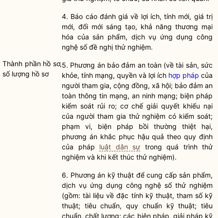
4. Báo cáo đánh giá về lợi ích, tính mới, giá trị
mới, đổi mới sáng tạo, khả năng thương mại
hóa của sản phẩm, dịch vụ ứng dụng công
nghệ số đề nghị thử nghiệm.
Thành phần
hồ sơ
,
5. Phương án bảo đảm an toàn (về tài sản, sức
số
lượng
hồ sơ
khỏe, tính mạng, quyền và lợi ích
hợp pháp
của
người tham gia, cộng đồng, xã hội; bảo đảm an
toàn thông tin mạng, an ninh mạng; biện pháp
kiểm soát rủi ro; cơ chế giải quyết khiếu nại
của người tham gia thử nghiệm có kiểm soát;
phạm vi, biện pháp bồi thường thiệt hại,
phương án khắc phục hậu quả theo quy định
của pháp
luật dân sự
trong quá trình thử
nghiệm và khi kết thúc thử nghiệm).
6. Phương án kỹ thuật để cung cấp sản phẩm,
dịch vụ ứng dụng công nghệ số thử nghiệm
(gồm: tài liệu về đặc tính kỹ thuật, tham số kỹ
thuật; tiêu chuẩn, quy chuẩn kỹ thuật; tiêu
chuẩn, chất lượng; các biện pháp, giải pháp kỹ