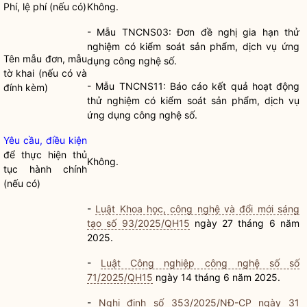
Phí, lệ phí (nếu có)
Không.
- Mẫu TNCNS03: Đơn đề nghị
gia hạn
thử
nghiệm có kiểm soát sản phẩm, dịch vụ ứng
Tên mẫu đơn, mẫu
dụng công nghệ số.
tờ khai (nếu có và
- Mẫu TNCNS11: Báo cáo kết quả hoạt động
đính kèm)
thử nghiệm có kiểm soát sản phẩm, dịch vụ
ứng dụng công nghệ số.
Yêu cầu, điều kiện
để thực hiện
thủ
Không.
tục hành chính
(nếu có)
-
Luật Khoa học, công nghệ và đổi mới sáng
tạo số 93/2025/QH15
ngày 27 tháng 6 năm
2025.
-
Luật Công nghiệp công nghệ số số
71/2025/QH15
ngày 14 tháng 6 năm 2025.
-
Nghị định số 353/2025/NĐ-CP ngày 31