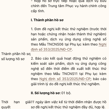
- Nộp
hồ sơ
trực tiếp hoặc qua dịch vụ bưu
chính đến Trung tâm Phục vụ
hành chính công
cấp tỉnh.
I. Thành phần hồ sơ
1. Đơn đề nghị kết thúc thử nghiệm (trước thời
hạn hoặc chứng nhận hoàn thành thử nghiệm)
sản phẩm, dịch vụ ứng dụng công nghệ số
theo Mẫu TNCNS06 tại Phụ lục kèm theo
Nghị
định số 353/2025/NĐ-CP
.
Thành phần
hồ sơ
,
2. Báo cáo kết quả hoạt động thử nghiệm có
số
lượng
hồ sơ
kiểm soát sản phẩm, dịch vụ ứng dụng công
nghệ số đến thời điểm đề xuất kết thúc thử
nghiệm theo Mẫu TNCNS11 tại Phụ lục kèm
theo
Nghị định số 353/2025/NĐ-CP
; báo cáo
giải trình lý do đề nghị kết thúc thử nghiệm.
II. Số lượng
hồ sơ
:
01 bộ.
Thời hạn giải
11 ngày làm việc
kể từ thời điểm nhận được
hồ
quyết
sơ
đề nghị kết thúc thử nghiệm đầy đủ, hợp lệ.