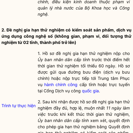
chính
,
điều kiện kinh doanh
thuộc phạm vi
quản lý nhà nước
của Bộ Khoa học và Công
nghệ.
2. Đề nghị
gia hạn
thử nghiệm có kiểm soát sản phẩm, dịch vụ
ứng dụng công nghệ số (không gian, phạm vi, đối tượng thử
nghiệm từ 02 tỉnh, thành phố trở lên)
1.
Hồ sơ
đề nghị
gia hạn
thử nghiệm nộp cho
Ủy ban nhân dân cấp tỉnh
trước thời điểm hết
thời gian thử nghiệm tối thiểu 60 ngày.
Hồ sơ
được gửi qua đường bưu điện (dịch vụ bưu
chính) hoặc nộp trực tiếp tới Trung tâm Phục
vụ
hành chính công
cấp tỉnh hoặc trực tuyến
tại Cổng Dịch vụ công
quốc gia
.
2. Sau khi nhận được
hồ sơ
đề nghị
gia hạn
thử
Trình tự thực hiện
nghiệm đầy đủ, hợp lệ, muộn nhất
11 ngày làm
việc
trước khi kết thúc thời gian thử nghiệm,
Ủy ban nhân dân cấp tỉnh
xem xét, quyết định
cho phép
gia hạn
thử nghiệm bằng Quyết định
gia hạn
thử nghiệm có kiểm soát sản phẩm,