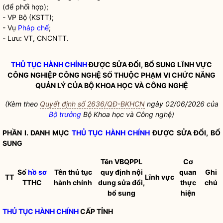
(để phối hợp);
- VP Bộ (KSTT);
- Vụ
Pháp chế
;
- Lưu: VT, CNCNTT.
THỦ TỤC HÀNH CHÍNH
ĐƯỢC SỬA ĐỔI, BỔ SUNG LĨNH VỰC
CÔNG NGHIỆP CÔNG NGHỆ SỐ THUỘC PHẠM VI CHỨC NĂNG
QUẢN LÝ CỦA BỘ KHOA HỌC VÀ CÔNG NGHỆ
(Kèm theo
Quyết định số 2636/QĐ-BKHCN
ngày 02/06/2026 của
Bộ trưởng
Bộ Khoa học và Công nghệ)
PHẦN I. DANH MỤC
THỦ TỤC HÀNH CHÍNH
ĐƯỢC SỬA ĐỔI, BỔ
SUNG
Tên VBQPPL
Cơ
Số
hồ sơ
Tên thủ tục
quy định nội
quan
Ghi
TT
Lĩnh vực
TTHC
hành chính
dung sửa đổi,
thực
chú
bổ sung
hiện
THỦ TỤC HÀNH CHÍNH
CẤP TỈNH