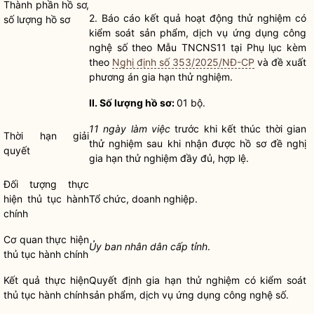
Thành phần
hồ sơ
,
2. Báo cáo kết quả hoạt động thử nghiệm có
số lượng
hồ sơ
kiểm soát sản phẩm, dịch vụ ứng dụng công
nghệ số theo Mẫu TNCNS11 tại Phụ lục kèm
theo
Nghị định số 353/2025/NĐ-CP
và đề xuất
phương án gia hạn thử nghiệm.
II. Số lượng
hồ sơ
:
01 bộ.
11 ngày làm việc
trước khi kết thúc thời gian
Thời hạn giải
thử nghiệm sau khi nhận được
hồ sơ
đề nghị
quyết
gia hạn
thử nghiệm đầy đủ, hợp lệ.
Đối tượng thực
hiện
thủ tục hành
Tổ chức, doanh nghiệp.
chính
Cơ quan thực hiện
Ủy ban nhân dân cấp tỉnh
.
thủ tục hành chính
Kết quả thực hiện
Quyết định
gia hạn
thử nghiệm có kiểm soát
thủ tục hành chính
sản phẩm, dịch vụ ứng dụng công nghệ số.