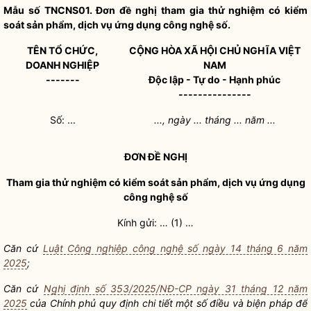
Mẫu số TNCNS01. Đơn đề nghị tham gia thử nghiệm có kiểm
soát sản phẩm, dịch vụ ứng dụng công nghệ số.
TÊN TỔ CHỨC,
CỘNG HÒA XÃ HỘI CHỦ NGHĨA VIỆT
DOANH NGHIỆP
NAM
-------
Độc lập - Tự do - Hạnh phúc
---------------
Số: ...
..., ngày ... tháng ... năm ...
ĐƠN ĐỀ NGHỊ
Tham gia thử nghiệm có kiểm soát sản phẩm, dịch vụ ứng dụng
công nghệ số
Kính gửi: … (1) …
Căn cứ
Luật Công nghiệp công nghệ số ngày 14 tháng 6 năm
2025
;
Căn cứ
Nghị định số 353/2025/NĐ-CP ngày 31 tháng 12 năm
2025
của Chính phủ quy định chi tiết một số điều và biện pháp để