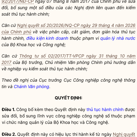
92/2017/NĐ-CP
ngày 07 tháng 8 năm 2017 của Chính phủ về sửa
đổi, bổ sung một số điều của các Nghị định liên quan đến
kiểm
soát thủ tục hành chính
;
Căn cứ
Nghị quyết số 20/2026/NQ-CP ngày 29 tháng 4 năm 2026
của Chính phủ
về việc phân cấp, cắt giảm, đơn giản hóa
thủ tục
hành chính
,
điều kiện kinh doanh
thuộc phạm vi
quản lý nhà nước
của Bộ Khoa học và Công nghệ;
Căn cứ
Thông tư số 02/2017/TT-VPCP ngày 31 tháng 10 năm
2017
của
Bộ trưởng
, Chủ nhiệm Văn phòng Chính phủ hướng dẫn
về nghiệp vụ
kiểm soát thủ tục hành chính
;
Theo đề nghị của Cục trưởng Cục Công nghiệp công nghệ thông
tin và
Chánh Văn phòng
.
QUYẾT ĐỊNH:
Điều 1.
Công bố kèm theo Quyết định này
thủ tục hành chính
được
sửa đổi, bổ sung lĩnh vực công nghiệp công nghệ số thuộc phạm
vi chức năng quản lý của Bộ Khoa học và Công nghệ.
Điều 2.
Quyết định này có hiệu lực thi hành kể từ ngày
Nghị quyết