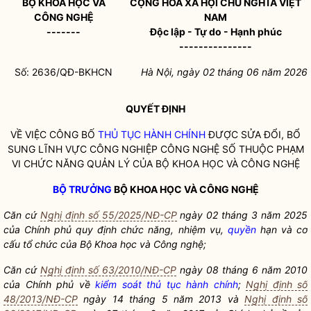
BỘ KHOA HỌC VÀ
CỘNG HÒA XÃ HỘI CHỦ NGHĨA VIỆT
CÔNG NGHỆ
NAM
-------
Độc lập - Tự do - Hạnh phúc
---------------
Số:
2636
/QĐ-BKHCN
Hà Nội, ngày
02
tháng
06
năm 2026
QUYẾT ĐỊNH
VỀ VIỆC CÔNG BỐ
THỦ TỤC HÀNH CHÍNH
ĐƯỢC SỬA ĐỔI, BỔ
SUNG LĨNH VỰC CÔNG NGHIỆP CÔNG NGHỆ SỐ THUỘC PHẠM
VI CHỨC NĂNG QUẢN LÝ CỦA BỘ KHOA HỌC VÀ CÔNG NGHỆ
BỘ TRƯỞNG
BỘ KHOA HỌC VÀ CÔNG NGHỆ
Căn cứ
Nghị định số 55/2025/NĐ-CP
ngày 02 tháng 3 năm 2025
của Chính phủ quy định chức năng, nhiệm vụ,
quyền
hạn và cơ
cấu tổ chức của Bộ Khoa học và Công nghệ;
Căn cứ
Nghị định số 63/2010/NĐ-CP
ngày 08 tháng 6 năm 2010
của Chính phủ về
kiểm soát thủ tục hành chính
;
Nghị định số
48/2013/NĐ-CP
ngày 14 tháng
5 năm 2013 và
Nghị định số