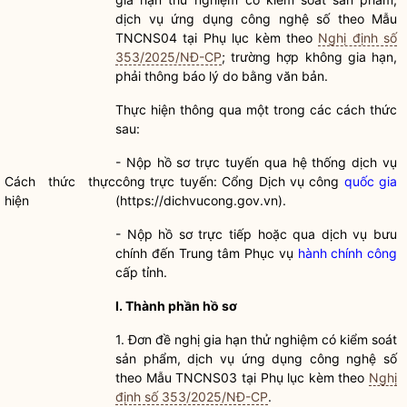
dịch vụ ứng dụng công nghệ số theo Mẫu
TNCNS04 tại Phụ lục kèm theo
Nghị định số
353/2025/NĐ-CP
; trường hợp không
gia hạn
,
phải thông báo lý do bằng văn bản.
Thực hiện thông qua một trong các cách thức
sau:
- Nộp
hồ sơ
trực tuyến qua hệ thống dịch vụ
Cách thức thực
công trực tuyến: Cổng Dịch vụ công
quốc gia
hiện
(https://dichvucong.gov.vn).
- Nộp
hồ sơ
trực tiếp hoặc qua dịch vụ bưu
chính đến Trung tâm Phục vụ
hành chính công
cấp tỉnh.
I. Thành phần hồ sơ
1. Đơn đề nghị
gia hạn
thử nghiệm có kiểm soát
sản phẩm, dịch vụ ứng dụng công nghệ số
theo Mẫu TNCNS03 tại Phụ lục kèm theo
Nghị
định số 353/2025/NĐ-CP
.