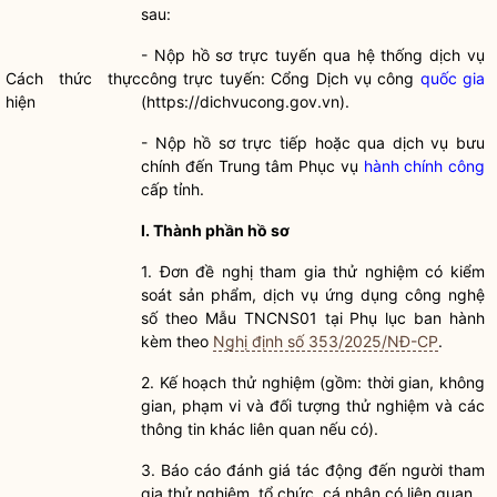
sau:
- Nộp
hồ sơ
trực tuyến qua hệ thống dịch vụ
Cách thức thực
công trực tuyến: Cổng Dịch vụ công
quốc gia
hiện
(https://dichvucong.gov.vn).
- Nộp
hồ sơ
trực tiếp hoặc qua dịch vụ bưu
chính đến Trung tâm Phục vụ
hành chính công
cấp tỉnh.
I. Thành phần hồ sơ
1. Đơn đề nghị tham gia thử nghiệm có kiểm
soát sản phẩm, dịch vụ ứng dụng công nghệ
số theo Mẫu TNCNS01 tại Phụ lục ban hành
kèm theo
Nghị định số 353/2025/NĐ-CP
.
2. Kế hoạch thử nghiệm (gồm: thời gian, không
gian, phạm vi và đối tượng thử nghiệm và các
thông tin khác liên quan nếu có).
3. Báo cáo đánh giá tác động đến người tham
gia thử nghiệm, tổ chức, cá nhân có liên quan.