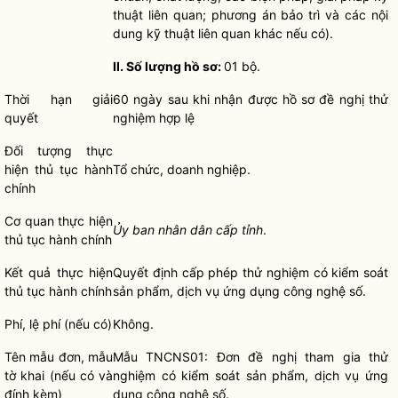
thuật liên quan; phương án bảo trì và các nội
dung kỹ thuật liên quan khác nếu có).
II. Số lượng
hồ sơ
:
01 bộ.
Thời hạn giải
60 ngày sau khi nhận được
hồ sơ
đề nghị thử
quyết
nghiệm hợp lệ
Đối tượng thực
hiện
thủ tục hành
Tổ chức, doanh nghiệp.
chính
Cơ quan thực hiện
Ủy ban nhân dân cấp tỉnh
.
thủ tục hành chính
Kết quả thực hiện
Quyết định cấp phép thử nghiệm có kiểm soát
thủ tục hành chính
sản phẩm, dịch vụ ứng dụng công nghệ số.
Phí, lệ phí (nếu có)
Không.
Tên mẫu đơn, mẫu
Mẫu TNCNS01: Đơn đề nghị tham gia thử
tờ khai (nếu có và
nghiệm có kiểm soát sản phẩm, dịch vụ ứng
đính kèm)
dụng công nghệ số.