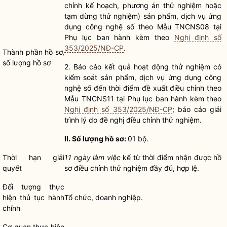
chỉnh kế hoạch, phương án thử nghiệm hoặc
tạm dừng thử nghiệm) sản phẩm, dịch vụ ứng
dụng công nghệ số theo Mẫu TNCNS08 tại
Phụ lục ban hành kèm theo
Nghị định số
353/2025/NĐ-CP
.
Thành phần
hồ sơ
,
số
lượng
hồ sơ
2. Báo cáo kết quả hoạt động thử nghiệm có
kiểm soát sản phẩm, dịch vụ ứng dụng công
nghệ số đến thời điểm đề xuất điều chỉnh theo
Mẫu TNCNS11 tại Phụ lục ban hành kèm theo
Nghị định số 353/2025/NĐ-CP
; báo cáo giải
trình lý do đề nghị điều chỉnh thử nghiệm.
II. Số lượng
hồ sơ
:
01 bộ.
Thời hạn giải
11 ngày làm việc
kể từ thời điểm nhận được
hồ
quyết
sơ
điều chỉnh thử nghiệm đầy đủ, hợp lệ.
Đối tượng thực
hiện
thủ tục hành
Tổ chức, doanh nghiệp.
chính
Cơ quan thực hiện