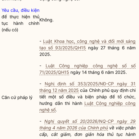
Yêu cầu, điều kiện
để thực hiện
thủ
Không.
tục hành chính
(nếu có)
-
Luật Khoa học, công nghệ và đổi mới sáng
tạo số 93/2025/QH15
ngày 27 tháng 6 năm
2025.
-
Luật Công nghiệp công nghệ số số
71/2025/QH15
ngày 14 tháng 6 năm 2025.
-
Nghị định số 353/2025/NĐ-CP ngày 31
tháng 12 năm 2025
của Chính phủ quy định chi
tiết một số điều và biện pháp để tổ chức,
Căn cứ pháp lý
hướng dẫn thi hành
Luật Công nghiệp công
nghệ số
.
-
Nghị quyết số 20/2026/NQ-CP ngày 29
tháng 4 năm 2026 của Chính phủ
về việc phân
cấp, cắt giảm, đơn giản hóa
thủ tục hành