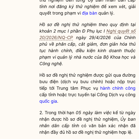
tỉnh nơi đăng ký thử nghiệm
để xem xét, giải
quyết trong phạm vi
địa bàn
quản lý.
Hồ sơ
đề nghị thử nghiệm theo quy định tại
khoản 2 mục
I phần Đ Phụ lục I
Nghị quyết số
20/2026/NQ-CP
ngày
29/4/2026 của Chính
phủ về phân cấp, cắt giảm, đơn giản hóa
thủ
tục hành chính
,
điều kiện kinh doanh
thuộc
phạm vi
quản lý nhà nước
của Bộ Khoa học và
Công
nghệ.
Hồ sơ
đề nghị thử nghiệm được gửi qua đường
bưu điện (dịch vụ bưu chính) hoặc nộp trực
tiếp tới Trung tâm Phục vụ
hành chính công
cấp tỉnh hoặc trực tuyến tại Cổng Dịch vụ công
quốc gia
.
2. Trong thời hạn
05 ngày làm việc
kể từ ngày
nhận được
hồ sơ
đề nghị thử nghiệm,
Ủy ban
nhân dân cấp tỉnh
có văn bản xác nhận đã
nhận đầy đủ
hồ sơ
đề nghị thử nghiệm hợp lệ.