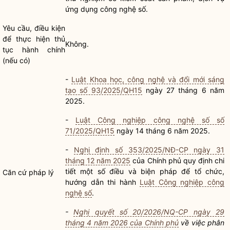
ứng dụng công nghệ số.
Yêu cầu, điều kiện
để thực hiện
thủ
Không.
tục hành chính
(nếu có)
-
Luật Khoa học, công nghệ và đổi mới sáng
tạo số 93/2025/QH15
ngày 27 tháng 6 năm
2025.
-
Luật Công nghiệp công nghệ số số
71/2025/QH15
ngày 14 tháng 6 năm 2025.
-
Nghị định số 353/2025/NĐ-CP ngày 31
tháng 12 năm 2025
của Chính phủ quy định chi
tiết một số điều và biện pháp để tổ chức,
Căn cứ pháp lý
hướng dẫn thi hành
Luật Công nghiệp công
nghệ số
.
-
Nghị quyết số 20/2026/NQ-CP ngày 29
tháng 4 năm 2026 của Chính phủ
về việc phân