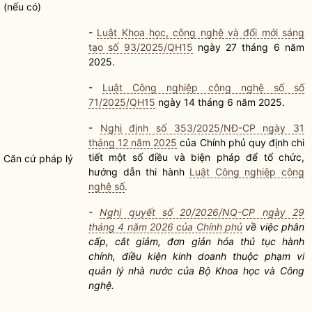
(nếu có)
-
Luật Khoa học, công nghệ và đổi mới sáng
tạo số 93/2025/QH15
ngày 27 tháng 6 năm
2025.
-
Luật Công nghiệp công nghệ số số
71/2025/QH15
ngày 14 tháng 6 năm 2025.
-
Nghị định số 353/2025/NĐ-CP ngày 31
tháng 12 năm 2025
của Chính phủ quy định chi
tiết một số điều và biện pháp để tổ chức,
Căn cứ pháp lý
hướng dẫn thi hành
Luật Công nghiệp công
nghệ số
.
-
Nghị quyết số 20/2026/NQ-CP ngày 29
tháng 4 năm 2026 của Chính phủ
về việc phân
cấp, cắt giảm, đơn giản hóa
thủ tục hành
chính
,
điều kiện kinh doanh
thuộc phạm vi
quản lý nhà nước
của Bộ Khoa học và Công
nghệ.