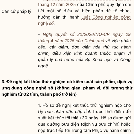
tháng 12 năm 2025
của Chính phủ quy định chi
tiết một số điều và biện pháp để tổ chức,
Căn cứ pháp lý
hướng dẫn thi hành
Luật Công nghiệp công
nghệ số
.
-
Nghị quyết số 20/2026/NQ-CP ngày 29
tháng 4 năm 2026 của Chính phủ
về việc phân
cấp, cắt giảm, đơn giản hóa
thủ tục hành
chính
,
điều kiện kinh doanh
thuộc phạm vi
quản lý nhà nước
của Bộ Khoa học và Công
nghệ.
3. Đề nghị kết thúc thử nghiệm có kiểm soát sản phẩm, dịch vụ
ứng dụng công nghệ số (không gian, phạm vi, đối tượng thử
nghiệm từ 02 tỉnh, thành phố trở lên)
1.
Hồ sơ
đề nghị kết thúc thử nghiệm nộp cho
Ủy ban nhân dân cấp tỉnh
trước thời điểm đề
xuất kết thúc tối thiểu 30 ngày.
Hồ sơ
được gửi
qua đường bưu điện (dịch vụ bưu chính) hoặc
nộp trực tiếp tới Trung tâm Phục vụ
hành chính