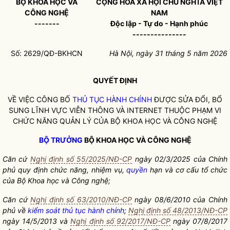
BỘ KHOA HỌC VÀ
CỘNG HÒA XÃ HỘI CHỦ NGHĨA VIỆT
CÔNG NGHỆ
NAM
-------
Độc lập - Tự do - Hạnh phúc
---------------
Số: 2629/QĐ-BKHCN
Hà Nội, ngày 31 tháng 5 năm 2026
QUYẾT ĐỊNH
VỀ VIỆC CÔNG BỐ
THỦ TỤC HÀNH CHÍNH
ĐƯỢC SỬA ĐỔI, BỔ
SUNG LĨNH VỰC VIỄN THÔNG VÀ INTERNET THUỘC PHẠM VI
CHỨC NĂNG QUẢN LÝ CỦA BỘ KHOA HỌC VÀ CÔNG NGHỆ
BỘ TRƯỞNG
BỘ KHOA HỌC VÀ CÔNG NGHỆ
Căn cứ
Nghị định số 55/2025/NĐ-CP
ngày 02/3/2025 của Chính
phủ quy định chức năng, nhiệm vụ,
quyền
hạn và cơ cấu tổ chức
của Bộ Khoa học và Công nghệ;
Căn cứ
Nghị định số 63/2010/NĐ-CP
ngày 08/6/2010 của Chính
phủ về
kiểm soát thủ tục hành chính
;
Nghị định số 48/2013/NĐ-CP
ngày 14/5/2013 và
Nghị định số 92/2017/NĐ-CP
ngày 07/8/2017