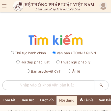

Thủ tục hành chính
Văn bản / TCVN / QCVN
Hỏi đáp pháp luật
Thuật ngữ pháp lý
Bản án/Quyết định
Án lệ

Tóm tắt
Hiệu lực
Lược đồ
Tải về
Văn bả
Nội dung