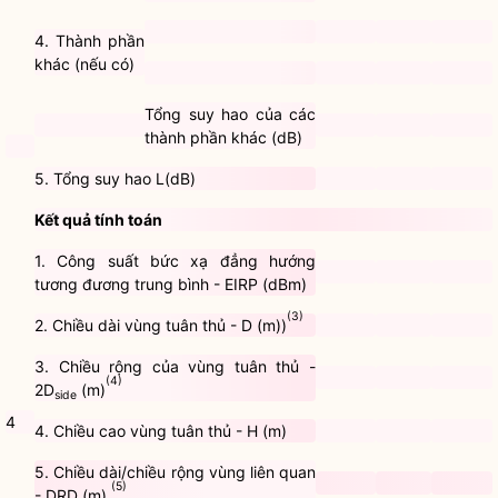
4. Thành phần
khác (nếu có)
Tổng suy hao của các
thành phần khác (dB)
5. Tổng suy hao L(dB)
Kết quả tính toán
1. Công suất bức xạ đẳng hướng
tương đương trung bình - EIRP (dBm)
(3)
2. Chiều dài vùng tuân thủ - D (m))
3. Chiều rộng của vùng tuân thủ -
(4)
2D
(m)
side
4
4. Chiều cao vùng tuân thủ - H (m)
5. Chiều dài/chiều rộng vùng liên quan
(5)
- DRD (m)