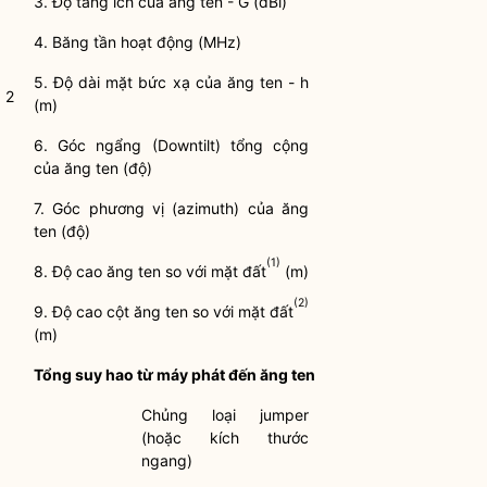
3. Độ tăng ích của ăng ten - G (dBi)
4. Băng tần hoạt động (MHz)
5. Độ dài mặt bức xạ của ăng ten - h
2
(m)
6. Góc ngẩng (Downtilt) tổng cộng
của ăng ten (độ)
7. Góc phương vị (azimuth) của ăng
ten (độ)
(1)
8. Độ cao ăng ten so với mặt đất
(m)
(2)
9. Độ cao cột ăng ten so với mặt đất
(m)
Tổng suy hao từ máy phát đến ăng ten
Chủng loại jumper
(hoặc kích thước
ngang)