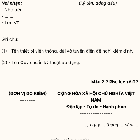
Nơi nhận:
(Ký tên, đóng dấu)
-
Như trên;
- .......
- Lưu VT.
Ghi chú:
(1)
- Tên thiết bị viễn thông, đài vô tuyến điện đề nghị kiểm định.
(2)
- Tên Quy chuẩn kỹ thuật áp dụng.
Mẫu 2.2 Phụ lục số 02
(ĐƠN VỊ ĐO KIỂM)
CỘNG HÒA XÃ HỘI CHỦ NGHĨA VIỆT
-------
NAM
Độc lập - Tự do - Hạnh phúc
---------------
….., ngày ... tháng ... năm….