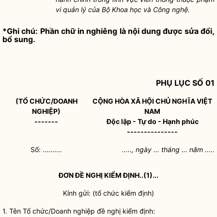
vi quản lý của Bộ Khoa học và Công nghệ.
*Ghi chú: Phần chữ in nghiêng là nội dung được sửa đổi,
bổ sung.
PHỤ LỤC SỐ 01
(TỔ CHỨC/DOANH
CỘNG HÒA XÃ HỘI CHỦ NGHĨA VIỆT
NGHIỆP)
NAM
-------
Độc lập - Tự do - Hạnh phúc
---------------
Số: ..........
....., ngày ... tháng ... năm .....
ĐƠN ĐỀ NGHỊ KIỂM ĐỊNH..(1)...
Kính gửi: (tổ chức kiểm định)
1.
Tên Tổ chức/Doanh nghiệp đề nghị kiểm định: