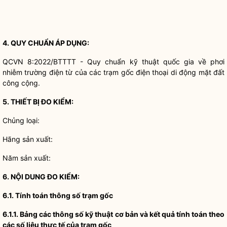
4. QUY CHUẨN ÁP DỤNG:
QCVN 8:2022/BTTTT - Quy chuẩn kỹ thuật
quốc gia
về phơi
nhiễm trường điện từ của các trạm gốc điện thoại di động mặt đất
công cộng.
5. THIẾT BỊ ĐO KIỂM:
Chủng loại:
Hãng sản xuất:
Năm sản xuất:
6. NỘI DUNG ĐO KIỂM:
6.1. Tính toán thông số trạm gốc
6.1.1.
Bảng các thông số kỹ thuật cơ bản và kết quả tính toán theo
các số liệu thực tế của trạm gốc