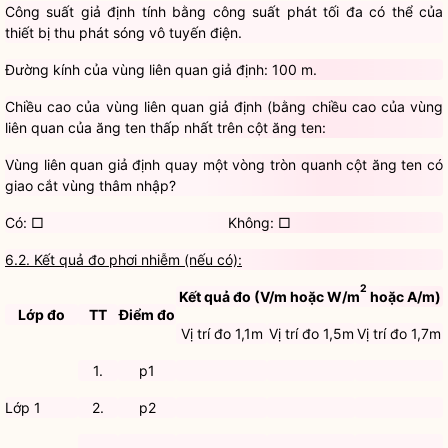
Công suất giả định tính bằng công suất phát tối đa có thể của
thiết bị thu phát sóng vô tuyến điện.
Đường kính của vùng liên quan giả định: 100 m.
Chiều cao của vùng liên quan giả định (bằng chiều cao của vùng
liên quan của ăng ten thấp nhất trên cột ăng ten:
Vùng liên quan giả định quay một vòng tròn quanh cột ăng ten có
giao cắt vùng thâm nhập?
Có: □ Không: □
6.2. Kết quả đo phơi nhiễm (nếu có):
2
Kết quả đo (V/m hoặc W/m
hoặc A/m)
Lớp đo
TT
Điểm đo
Vị trí đo 1,1m
Vị trí đo 1,5m
Vị trí đo 1,7m
1.
p1
Lớp 1
2.
p2
...