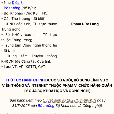
- Như
Điều 3
;
-
Bộ trưởng
(để b/c);
- Bộ Tư pháp (Cục KSTTHC);
- Các Thứ trưởng (để biết);
- UBND các tỉnh, TP trực thuộc
Phạm Đức Long
Trung ương;
- Sở KHCN các tỉnh, TP trực
thuộc Trung ương;
- Trung tâm Công nghệ thông tin
(để t/h);
- Trung tâm Truyền thông
KH&CN (để đăng tải, đưa tin);
- Lưu: VT, VP (KSTT), CVT.
THỦ TỤC HÀNH CHÍNH
ĐƯỢC SỬA ĐỔI, BỔ SUNG LĨNH VỰC
VIỄN THÔNG VÀ INTERNET THUỘC PHẠM VI CHỨC NĂNG QUẢN
LÝ CỦA BỘ KHOA HỌC VÀ CÔNG NGHỆ
(Ban hành kèm theo
Quyết định số 2629/QĐ-BKHCN
ngày
31/5/2026 của
Bộ trưởng
Bộ Khoa học và Công nghệ)