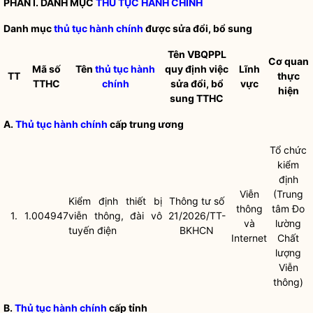
PHẦN I. DANH MỤC
THỦ TỤC HÀNH CHÍNH
Danh mục
thủ tục hành chính
được sửa đổi, bổ sung
Tên VBQPPL
Cơ quan
Mã số
Tên
thủ tục hành
quy định việc
Lĩnh
TT
thực
TTHC
chính
sửa đổi, bổ
vực
hiện
sung TTHC
A.
Thủ tục hành chính
cấp trung ương
Tổ chức
kiểm
định
Viễn
(Trung
Kiểm định thiết bị
Thông tư số
thông
tâm Đo
1.
1.004947
viễn thông, đài vô
21/2026/TT-
và
lường
tuyến điện
BKHCN
Internet
Chất
lượng
Viễn
thông)
B.
Thủ tục hành chính
cấp tỉnh