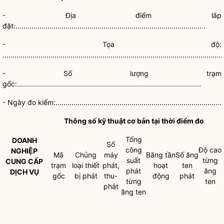
- Địa điểm lắp
đặt:...............................................................................................
- Tọa độ:
..............................................................................................................
- Số lượng trạm
gốc:............................................................................................
- Ngày đo kiểm:...................................................................................
Thông số kỹ thuật cơ bản tại thời điểm đo
Tổng
DOANH
Số
công
Độ cao
NGHIỆP
Mã
Chủng
máy
Băng tần
Số ăng
suất
từng
CUNG CẤP
trạm
loại thiết
phát,
hoạt
ten
phát
ăng
DỊCH VỤ
gốc
bị phát
thu-
động
phát
từng
ten
phát
ăng ten