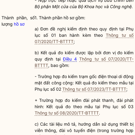
-
Nộp trực tiếp hoặc qua dịch vụ bưu chính đến
Bộ phận Một cửa của Bộ Khoa học và Công nghệ.
Thành phần, số
1. Thành phần hồ sơ gồm:
lượng
hồ sơ
a) Đơn đề nghị kiểm định theo quy định tại Phụ
lục số 01 ban hành kèm theo
Thông tư số
07/2020/TT-BTTTT
;
b) Kết quả đo kiểm được lập bởi đơn vị đo kiểm
quy định tại
Điều 4
Thông tư số 07/2020/TT-
BTTTT
, bao gồm:
- Trường hợp đo kiểm trạm gốc điện thoại di động
mặt đất công cộng: Kết quả đo kiểm theo mẫu tại
Phụ lục số 02
Thông tư số 07/2023/TT-BTTTT
;
+ Trường hợp đo kiểm đài phát thanh, đài phát
hình: Kết quả đo theo mẫu tại Phụ lục số 03
Thông tư số 08/2020/TT-BTTTT
.
c) Các tài liệu mô tả, hướng dẫn sử dụng thiết bị
viễn thông, đài vô tuyến điện (trong trường hợp