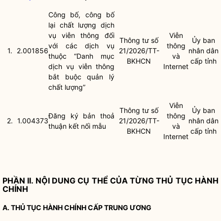
Công bố, công bố
lại chất lượng dịch
vụ viễn thông đối
Viễn
Thông tư số
Ủy ban
với các dịch vụ
thông
1.
2.001856
21/2026/TT-
nhân dân
thuộc “Danh mục
và
BKHCN
cấp tỉnh
dịch vụ viễn thông
Internet
bắt buộc quản lý
chất lượng”
Viễn
Thông tư số
Ủy ban
Đăng ký bản thoả
thông
2.
1.004373
21/2026/TT-
nhân dân
thuận kết nối mẫu
và
BKHCN
cấp tỉnh
Internet
PHẦN II. NỘI DUNG CỤ THỂ CỦA TỪNG THỦ TỤC HÀNH
CHÍNH
A.
THỦ TỤC HÀNH CHÍNH
CẤP TRUNG ƯƠNG