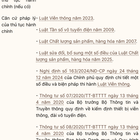
chính
(nếu có)
Căn cứ pháp lý
-
Luật Viễn thông năm 2023
.
của
thủ tục hành
-
Luật Tần số vô tuyến điện năm 2009
.
chính
-
Luật Chất lượng sản phẩm, hàng hóa năm 2007
.
-
Luật sửa đổi, bổ sung một số điều của Luật Chất
lượng sản phẩm, hàng hóa năm 2025
.
-
Nghị định số 163/2024/NĐ-CP ngày 24 tháng
12 năm 2024
của Chính phủ quy định chi tiết một
số điều và biện pháp thi hành
Luật Viễn thông
.
-
Thông tư số 07/2020/TT-BTTTT ngày 13 tháng
4 năm 2020
của
Bộ trưởng
Bộ Thông tin và
Truyền thông quy định về kiểm định thiết bị viễn
thông, đài vô tuyến điện
.
-
Thông tư số 08/2020/TT-BTTTT ngày 13 tháng
4 năm 2020
của
Bộ trưởng
Bộ Thông tin và
Truyền thông Ban hành Danh mục và Quy trình