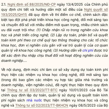
2.1.
Nghị định số 88/2025/NĐ-CP
ngày 13/4/2025 của Chính phủ
quy định chi tiết và hướng dẫn một số điều của
Nghị quyết số
193/2025/QH15
đã quy định về thí điểm cơ chế, chính sách đặc
biệt tạo đột phá phát triển khoa học công nghệ, đổi mới sáng tạo
và chuyển đổi số với nhiều điểm mới quan trọng, nhiều chính sách
ưu đãi vượt trội như:
(1) Chấp nhận rủi ro trong nghiên cứu khoa
học và phát triển công nghệ; (2) Lập dự toán, phân bổ và quyết
toán kinh phí theo cơ chế quỹ tạo thông thoáng cho các tổ chức
khoa học, đơn vị nghiên cứu gắn với vai trò quản lý của cơ quan
quản lý về khoa học công nghệ; (3) Hướng dẫn về
chi phí
được trừ
để xác định thu nhập chịu thuế đối với hoạt động nghiên cứu của
doanh nghiệp....
Về nội dung, định mức chi làm cơ sở xây dựng dự toán kinh phí
thực hiện các nhiệm vụ khoa học công nghệ, đổi mới sáng tạo
(trong đó bao gồm các nhiệm vụ hợp tác giữa nhà trường và
doanh nghiệp, viện nghiên cứu), đề nghị thực hiện theo quy định
tại
Thông tư số 03/2023/TT-BTC
ngày 10/01/2023 của Bộ Tài
chính quy định lập dự toán, quản lý sử dụng và quyết toán kinh
phí ngân sách
nhà nước
thực hiện nhiệm vụ khoa học và công
nghệ và
Thông tư số 02/2023/TT-BKHCN
ngày 08/5/2023 của Bộ