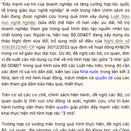
“Đẩy mạnh vai trò của doanh nghiệp và tăng cường hợp tác quốc
tế trong giáo dục nghề nghiệp” là một trong năm chính sách cơ
bản đang được nghiên cứu trong quá trình xây dựng
Luật Giáo
dục nghề nghiệp
(sửa đổi) thể hiện rõ hơn việc ưu đãi, hỗ trợ
doanh nghiệp tham gia trong quá trình đào tạo nguồn nhân lực
chất lượng cao. Ngoài ra, hiện nay Bộ GD&ĐT đang xây dựng dự
thảo Nghị định sửa đổi, bổ sung một số điều của
Nghị định số
109/2022/NĐ-CP
ngày 30/12/2022 quy định về hoạt động KH&CN
trong cơ sở giáo dục đại học. Do đó, đề nghị các bộ, cơ quan, đơn
vị đề xuất các nội dung cụ thể về mô hình hợp tác giữa “3 nhà” gửi
Bộ GD&ĐT trong quá trình sửa đổi các Luật nêu trên, trong đó cần
xác định rõ vai trò dẫn dắt, kiến tạo của
Nhà nước
trong liên kết 3
Nhà, làm rõ mô hình hoạt động, trách nhiệm và
quyền lợi
của các
bên tham gia đảm bảo hiệu quả, thiết thực.
Trên cơ sở các cơ chế, chính sách hiện hành, đề nghị các Bộ, cơ
quan quản lý lĩnh vực chủ động rà soát, nghiên cứu, chủ trì ban
hành hướng dẫn theo thẩm
quyền
góp phần đẩy mạnh việc triển
khai thực hiện mô hình hợp tác “3 nhà”.
Trường hợp có vướng mắc trong quá trình thực hiện, đề nghị các
Bộ, cơ quan, địa phương có văn bản gửi Bộ Khoa học và Công