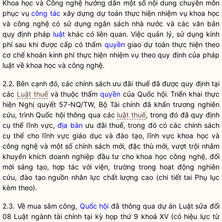
Khoa học và Công nghệ hướng dẫn một số nội dung chuyên môn
phục vụ
công tác
xây dựng dự toán thực hiện nhiệm vụ khoa học
và công nghệ có sử dụng ngân sách
nhà nước
và các văn bản
quy định pháp
luật
khác có liên quan. Việc quản lý, sử dụng kinh
phí sau khi được cấp có thẩm
quyền
giao dự toán thực hiện theo
cơ chế khoán kinh phí thực hiện nhiệm vụ theo quy định của pháp
luật
về khoa học và công nghệ.
2.2. Bên cạnh đó, các chính sách ưu đãi thuế đã được quy định tại
các
Luật thuế
và thuộc thẩm
quyền
của
Quốc hội
. Triển khai thực
hiện
Nghị quyết
57-NQ/TW, Bộ Tài chính đã khẩn trương nghiên
cứu, trình
Quốc hội
thông qua các
luật thuế
, trong đó đã quy định
cụ thể lĩnh vực,
địa bàn
ưu đãi thuế, trong đó có các chính sách
cụ thể cho lĩnh vực giáo dục và đào tạo, lĩnh vực khoa học và
công nghệ và một số chính sách mới, đặc thù mới, vượt trội nhằm
khuyến khích doanh nghiệp đầu tư cho khoa học công nghệ, đổi
mới sáng tạo, hợp tác với viện, trường trong hoạt động nghiên
cứu, đào tạo nguồn nhân lực chất lượng cao (chi tiết tai Phụ lục
kèm theo).
2.3. Về mua sắm công,
Quốc hội
đã thông qua dự án Luật sửa đổi
08 Luật ngành tài chính tại kỳ họp thứ 9 khoá XV (có hiệu lực từ