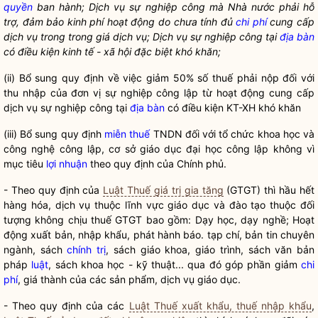
quyền
ban hành; Dịch vụ sự nghiệp công mà
Nhà nước
phải hỗ
trợ, đảm bảo kinh phí hoạt động do chưa tính đủ
chi phí
cung cấp
dịch vụ trong trong giá dịch vụ; Dịch vụ sự nghiệp công tại
địa bàn
có điều kiện kinh tế - xã hội đặc biệt khó khăn;
(ii) Bổ sung quy định về việc giảm 50% số thuế phải nộp đối với
thu nhập của đơn vị sự nghiệp công lập từ hoạt động cung cấp
dịch vụ sự nghiệp công tại
địa bàn
có điều kiện KT-XH khó khăn
(iii) Bổ sung quy định
miễn thuế
TNDN đối với tổ chức khoa học và
công nghệ công lập, cơ sở giáo dục đại học công lập không vì
mục tiêu
lợi nhuận
theo quy định của Chính phủ.
- Theo quy định của
Luật Thuế giá trị gia tăng
(GTGT) thì hầu hết
hàng hóa, dịch vụ thuộc lĩnh vực giáo dục và đào tạo thuộc đối
tượng không chịu thuế GTGT bao gồm: Dạy học, dạy nghề; Hoạt
động xuất bản, nhập khẩu, phát hành báo. tạp chí, bản tin chuyên
ngành, sách
chính trị
, sách giáo khoa, giáo trình, sách văn bản
pháp
luật
, sách khoa học - kỹ thuật... qua đó góp phần giảm
chi
phí
, giá thành của các sản phẩm, dịch vụ giáo dục.
- Theo quy định của các
Luật Thuế xuất khẩu, thuế nhập khẩu
,