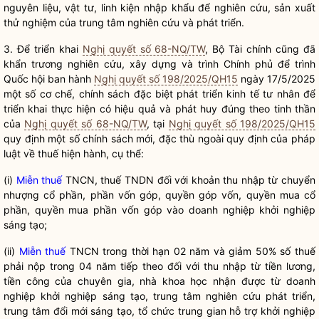
nguyên liệu, vật tư, linh kiện nhập khẩu để nghiên cứu, sản xuất
thử nghiệm của trung tâm nghiên cứu và phát triển.
3. Để triển khai
Nghị quyết số 68-NQ/TW
, Bộ Tài chính cũng đã
khẩn trương nghiên cứu, xây dựng và trình Chính phủ để trình
Quốc hội
ban hành
Nghị quyết số 198/2025/QH15
ngày 17/5/2025
một số cơ chế, chính sách đặc biệt phát triển kinh tế tư nhân để
triển khai thực hiện có hiệu quả và phát huy đúng theo tinh thần
của
Nghị quyết số 68-NQ/TW
, tại
Nghị quyết số 198/2025/QH15
quy định một số chính sách mới, đặc thù ngoài quy định của pháp
luật
về thuế hiện hành, cụ thể:
(i)
Miễn thuế
TNCN, thuế TNDN đối với khoản thu nhập từ chuyển
nhượng cổ phần, phần vốn góp,
quyền
góp vốn,
quyền
mua cổ
phần,
quyền
mua phần vốn góp vào doanh nghiệp khởi nghiệp
sáng tạo;
(ii)
Miễn thuế
TNCN trong thời hạn 02 năm và giảm 50% số thuế
phải nộp trong 04 năm tiếp theo đối với thu nhập từ tiền lương,
tiền công của chuyên gia, nhà khoa học nhận được từ doanh
nghiệp khởi nghiệp sáng tạo, trung tâm nghiên cứu phát triển,
trung tâm đổi mới sáng tạo, tổ chức trung gian hỗ trợ khởi nghiệp