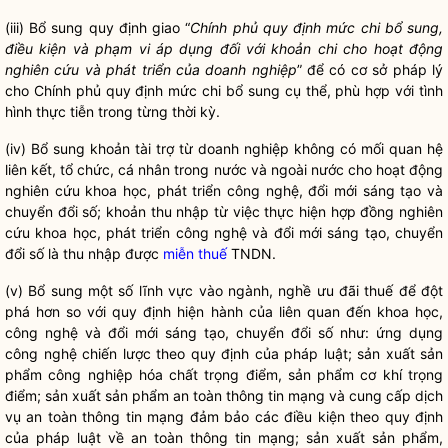
(iii) Bổ sung quy định giao “
Chính phủ quy định mức chi bổ sung,
điều kiện và phạm vi áp dụng đối với khoản chi cho hoạt động
nghiên cứu và phát triển của doanh nghiệp
” để có cơ sở pháp lý
cho Chính phủ quy định mức chi bổ sung cụ thể, phù hợp với tình
hình thực tiễn trong từng thời kỳ.
(iv) Bổ sung khoản tài trợ từ doanh nghiệp không có mối quan hệ
liên kết, tổ chức, cá nhân trong nước và ngoài nước cho hoạt động
nghiên cứu khoa học, phát triển công nghệ, đổi mới sáng tạo và
chuyển đổi số; khoản thu nhập từ việc thực hiện hợp đồng nghiên
cứu khoa học, phát triển công nghệ và đổi mới sáng tạo, chuyển
đổi số là thu nhập được
miễn thuế
TNDN.
(v) Bổ sung một số lĩnh vực vào ngành, nghề ưu đãi thuế để đột
phá hơn so với quy định hiện hành của liên quan đến khoa học,
công nghệ và đổi mới sáng tạo, chuyển đổi số như: ứng dụng
công nghệ chiến lược theo quy định của pháp
luật
; sản xuất sản
phẩm công nghiệp hóa chất trọng điểm, sản phẩm cơ khí trọng
điểm; sản xuất sản phẩm an toàn thông tin mạng và cung cấp dịch
vụ an toàn thông tin mạng đảm bảo các điều kiện theo quy định
của pháp
luật
về an toàn thông tin mạng; sản xuất sản phẩm,