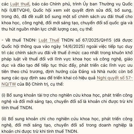
các
Luật thuế
, báo cáo Chính phủ, trình Ủy ban Thường vụ
Quốc
hội
(UBTVQH),
Quốc hội
xem xét quyết định sửa đổi, bổ sung,
trong đó, đã đề xuất bổ sung một số chính sách ưu đãi thuế cho
khoa học, công nghệ, đổi mới sáng tạo, chuyển đổi số
quốc gia
và
thu hút nguồn nhân lực chất lượng cao, cụ thể:
- Về thuế TNDN:
Luật Thuế
TNDN số 67/2025/QH15 (đã được
Quốc hội
thông qua vào ngày 14/6/2025) ngoài việc tiếp tục duy
trì các chính sách ưu đãi về thuế ở mức cao nhất trong khuôn khổ
pháp
luật
về thuế đối với lĩnh vực khoa học và công nghệ, giáo
dục và đào tạo để tiếp tục thúc đẩy, phát triển các lĩnh vực ưu
tiên theo chủ trương, định hướng của Đảng và
Nhà nước
còn bổ
sung các quy định sau để triển khai có hiệu quả
Nghị quyết số 57-
NQ/TW
của Bộ
Chính trị
, cụ thể:
(i) Bổ sung khoản tài trợ cho nghiên cứu khoa học, phát triển công
nghệ và đổi mới sáng tạo, chuyển đổi số là khoản chi được trừ khi
tính thuế TNDN.
(ii) Bổ sung khoản chi cho nghiên cứu khoa học, phát triển công
nghệ, đổi mới sáng tạo, chuyển đổi số trong doanh nghiệp là
khoản chi được trừ khi tính thuế TNDN.