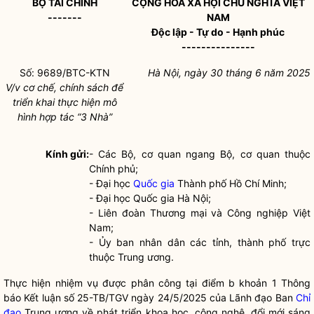
BỘ TÀI CHÍNH
CỘNG HÒA XÃ HỘI CHỦ NGHĨA VIỆT
-------
NAM
Độc lập - Tự do - Hạnh phúc
---------------
Số: 9689/BTC-KTN
Hà Nội, ngày 30 tháng 6 năm 2025
V/v cơ chế, chính sách để
triển khai thực hiện mô
hình hợp tác “3 Nhà”
Kính gửi:
- Các Bộ, cơ quan ngang Bộ, cơ quan thuộc
Chính phủ;
- Đại học
Quốc gia
Thành phố Hồ Chí Minh;
- Đại học
Quốc gia
Hà Nội;
- Liên đoàn Thương mại và Công nghiệp Việt
Nam;
- Ủy ban nhân dân các tỉnh, thành phố trực
thuộc Trung ương.
Thực hiện nhiệm vụ được phân công tại điểm b khoản 1 Thông
báo Kết luận số 25-TB/TGV ngày 24/5/2025 của Lãnh đạo Ban
Chỉ
đạo
Trung ương về phát triển khoa học, công nghệ, đổi mới sáng