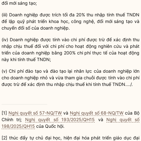
đổi mới sáng tạo;
(iii) Doanh nghiệp được trích tối đa 20% thu nhập tính thuế TNDN
để lập quỹ phát triển khoa học, công nghệ, đổi mới sáng tạo và
chuyển đổi số của doanh nghiệp.
(iv) Doanh nghiệp được tính vào
chi phí
được trừ để xác định thu
nhập chịu thuế đối với
chi phí
cho hoạt động nghiên cứu và phát
triển của doanh nghiệp bằng 200%
chi phí
thực tế của hoạt động
này khi tính thuế TNDN;
(v)
Chi phí
đào tạo và đào tạo lại nhân lực của doanh nghiệp lớn
cho doanh nghiệp nhỏ và vừa tham gia chuỗi được tính vào
chi phí
được trừ để xác định thu nhập chịu thuế khi tính thuế TNDN..../.
[1]
Nghị quyết số 57-NQ/TW
và
Nghị quyết số 68-NQ/TW
của Bộ
Chính trị
;
Nghị quyết số 193/2025/QH15
và
Nghị quyết số
198/2025/QH15
của
Quốc hội
.
[2] thúc đẩy tự chủ đại học, hiện đại hóa phát triển giáo dục đại