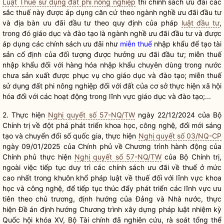
Luật Thuế sử dụng đất phi nông nghiệp
thì chính sách ưu đãi các
sắc thuế này được áp dụng căn cứ theo ngành nghề ưu đãi đầu tư
và
địa bàn
ưu đãi đầu tư theo quy định của pháp
luật đầu tư
,
trong đó giáo dục và đào tạo là ngành nghề ưu đãi đầu tư và được
áp dụng các chính sách ưu đãi như
miễn thuế
nhập khẩu để tạo tài
sản cố định của đối tượng được hưởng ưu đãi đầu tư;
miễn thuế
nhập khẩu đối với hàng hóa nhập khẩu chuyên dùng trong nước
chưa sản xuất được phục vụ cho giáo dục và đào tạo;
miễn thuế
sử dụng đất phi nông nghiệp đối với đất của cơ sở thực hiện xã hội
hóa đối với các hoạt động trong lĩnh vực giáo dục và đào tạo;...
2. Thực hiện
Nghị quyết số 57-NQ/TW
ngày 22/12/2024 của Bộ
Chính trị
về đột phá phát triển khoa học, công nghệ, đổi mới sáng
tạo và chuyển đổi số
quốc gia
, thực hiện
Nghị quyết số 03/NQ-CP
ngày 09/01/2025 của Chính phủ về Chương trình hành động của
Chính phủ thực hiện
Nghị quyết số 57-NQ/TW
của Bộ
Chính trị
,
ngoài việc tiếp tục duy trì các chính sách ưu đãi về thuế ở mức
cao nhất trong khuôn khổ pháp
luật
về thuế đối với lĩnh vực khoa
học và công nghệ, để tiếp tục thúc đẩy phát triển các lĩnh vực ưu
tiên theo chủ trương, định hướng của Đảng và
Nhà nước
, thực
hiện Đề án định hướng Chương trình xây dựng pháp
luật
nhiệm kỳ
Quốc hội
khóa XV, Bộ Tài chính đã nghiên cứu, rà soát tổng thể