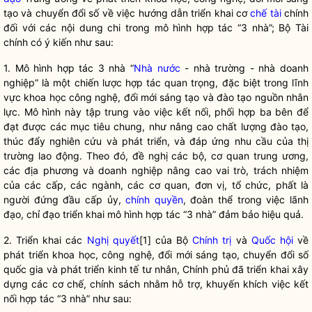
tạo và chuyển đổi số về việc hướng dẫn triển khai cơ
chế tài
chính
đối với các nội dung chi trong mô hình hợp tác “3 nhà”; Bộ Tài
chính có ý kiến như sau:
1. Mô hình hợp tác 3 nhà “
Nhà nước
- nhà trường - nhà doanh
nghiệp” là một chiến lược hợp tác quan trọng, đặc biệt trong lĩnh
vực khoa học công nghệ, đổi mới sáng tạo và đào tạo nguồn nhân
lực. Mô hình này tập trung vào việc kết nối, phối hợp ba bên để
đạt được các mục tiêu chung, như nâng cao chất lượng đào tạo,
thúc đẩy nghiên cứu và phát triển, và đáp ứng nhu cầu của thị
trường lao động. Theo đó, đề nghị các bộ, cơ quan trung ương,
các địa phương và doanh nghiệp nâng cao vai trò, trách nhiệm
của các cấp, các ngành, các cơ quan, đơn vị, tổ chức, phất là
người đứng đầu cấp ủy,
chính quyền
, đoàn thể trong việc lãnh
đạo,
chỉ đạo
triển khai mô hình hợp tác “3 nhà” đảm bảo hiệu quả.
2. Triển khai các
Nghị quyết
[1] của Bộ
Chính trị
và
Quốc hội
về
phát triển khoa học, công nghệ, đổi mới sáng tạo, chuyển đổi số
quốc gia
và phát triển kinh tế tư nhân, Chính phủ đã triển khai xây
dựng các cơ chế, chính sách nhằm hỗ trợ, khuyến khích việc kết
nối hợp tác “3 nhà” như sau: