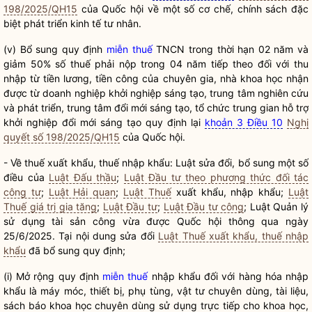
198/2025/QH15
của
Quốc hội
về một số cơ chế, chính sách đặc
biệt phát triển kinh tế tư nhân.
(v) Bổ sung quy định
miễn thuế
TNCN trong thời hạn 02 năm và
giảm 50% số thuế phải nộp trong 04 năm tiếp theo đối với thu
nhập từ tiền lương, tiền công của chuyên gia, nhà khoa học nhận
được từ doanh nghiệp khởi nghiệp sáng tạo, trung tâm nghiên cứu
và phát triển, trung tâm đổi mới sáng tạo, tổ chức trung gian hỗ trợ
khởi nghiệp đổi mới sáng tạo quy định lại
khoản 3 Điều 10
Nghị
quyết số 198/2025/QH15
của
Quốc hội
.
- Về thuế xuất khẩu, thuế nhập khẩu:
Luật
sửa đổi, bổ sung một số
điều của
Luật Đấu thầu
;
Luật Đầu tư theo phương thức đối tác
công tư
;
Luật Hải quan
;
Luật Thuế
xuất khẩu, nhập khẩu;
Luật
Thuế giá trị gia tăng
;
Luật Đầu tư
;
Luật Đầu tư công
;
Luật
Quản lý
sử dụng tài sản công vừa được
Quốc hội
thông qua ngày
25/6/2025. Tại nội dung sửa đổi
Luật Thuế xuất khẩu, thuế nhập
khẩu
đã bổ sung quy định;
(i) Mở rộng quy định
miễn thuế
nhập khẩu đối với hàng hóa nhập
khẩu là máy móc, thiết bị, phụ tùng, vật tư chuyên dùng, tài liệu,
sách báo khoa học chuyên dùng sử dụng trực tiếp cho khoa học,