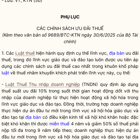
- Lưu: VT, KTN (5b)
PHỤ LỤC
CÁC CHÍNH SÁCH ƯU ĐÃI THUẾ
(Kèm theo văn bản số 9689/BTC-KTN ngày 30/6/2025 của Bộ Tài
chính)
1. Các
Luật thuế
hiện hành quy định cụ thể lĩnh vực,
địa bàn
ưu đãi
thuế, trong đó lĩnh vực giáo dục và đào tạo luôn được ưu tiên áp
dụng các chính sách ưu đãi thuế cao nhất trong khuôn khổ pháp
luật
về thuế nhằm khuyến khích phát triển lĩnh vực này, cụ thể:
-
Luật Thuế Thu nhập doanh nghiệp
(TNDN) quy định áp dụng
thuế suất ưu đãi 10% trong suốt thời gian hoạt động dốt với thu
nhập của doanh nghiệp từ thực hiện hoạt động xã hội hóa trong
lĩnh vực giáo dục và đào tạo. Đồng thời, trường hợp doanh nghiệp
thực hiện dự án đầu tư mới trong lĩnh vực xã hội hóa giáo dục và
đào tạo tại
địa bàn
có điều kiện kinh tế xã hội khó khăn hoặc đặc
biệt khó khăn thì được
miễn thuế
4 năm và giảm 50% số thuế phải
nộp tối đa trong 9 năm tiếp theo; doanh nghiệp thực hiện dự án
đầu tư mới trong lĩnh vực xã hội hóa giáo dục và đào tạo tại
địa