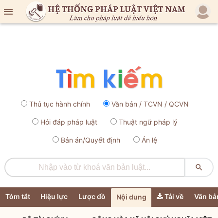

Thủ tục hành chính
Văn bản / TCVN / QCVN
Hỏi đáp pháp luật
Thuật ngữ pháp lý
Bản án/Quyết định
Án lệ

Tóm tắt
Hiệu lực
Lược đồ
Tải về
Văn bả
Nội dung