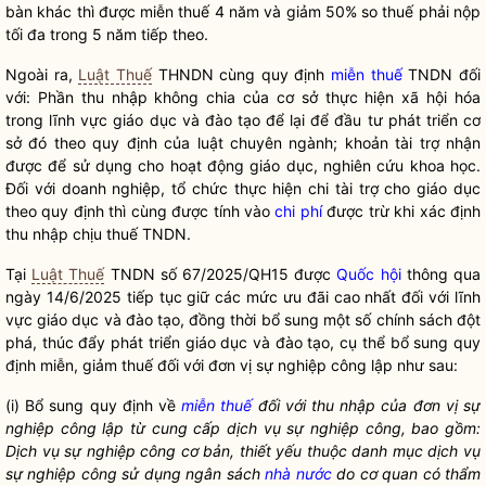
bàn
khác thì được
miễn thuế
4 năm và giảm 50% so thuế phải nộp
tối đa trong 5 năm tiếp theo.
Ngoài ra,
Luật Thuế
THNDN cùng quy định
miễn thuế
TNDN đối
với: Phần thu nhập không chia của cơ sở thực hiện xã hội hóa
trong lĩnh vực giáo dục và đào tạo để lại để đầu tư phát triển cơ
sở đó theo quy định của luật chuyên ngành; khoản tài trợ nhận
được để sử dụng cho hoạt động giáo dục, nghiên cứu khoa học.
Đối với doanh nghiệp, tổ chức thực hiện chi tài trợ cho giáo dục
theo quy định thì cùng được tính vào
chi phí
được trừ khi xác định
thu nhập chịu thuế TNDN.
Tại
Luật Thuế
TNDN số 67/2025/QH15 được
Quốc hội
thông qua
ngày 14/6/2025 tiếp tục giữ các mức ưu đãi cao nhất đối với lĩnh
vực giáo dục và đào tạo, đồng thời bổ sung một số chính sách đột
phá, thúc đẩy phát triển giáo dục và đào tạo, cụ thể bổ sung quy
định miễn, giảm thuế đối với đơn vị sự nghiệp công lập như sau:
(i) Bổ sung quy định về
miễn thuế
đối với thu nhập của đơn vị sự
nghiệp công lập từ cung cấp dịch vụ sự nghiệp công, bao gồm:
Dịch vụ sự nghiệp công cơ bản, thiết yếu thuộc danh mục dịch vụ
sự nghiệp công sử dụng ngân sách
nhà nước
do cơ quan có thẩm