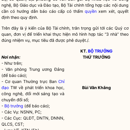
nghệ, Bộ Giáo dục và Đào tạo, Bộ Tài chính tổng hợp các nội dung
cần có hướng dẫn báo cáo cấp có thẩm
quyền
xem xét, quyết
định theo quy định.
Trên đây là ý kiến của Bộ Tài chính, trân trọng gửi tới các Quý cơ
quan, đơn vị để triển khai thực hiện mô hình hợp tác “3 nhà” theo
đúng nhiệm vụ, mục tiêu đã được phê duyệt./.
KT.
BỘ TRƯỞNG
Nơi nhận:
THỨ TRƯỞNG
- Như trên;
- Văn phòng Trung ương Đảng
(để báo cáo);
- Cơ quan Thường trực Ban
Chỉ
đạo
TW về phát triển khoa học,
Bùi Văn Khắng
công nghệ, đổi mới sáng tạo và
chuyển đổi số;
-
Bộ trưởng
(để báo cáo);
- Các Vụ: NSNN, PC;
- Các Cục: QLĐT, DNTN, DNNN,
QLCS, CST;