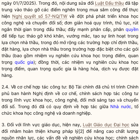
ngày 01/7/2025). Trong đó, nội dung sửa đổi
Luật Đấu thầu
đã tập
trung vào tháo gỡ các điểm nghẽn trong mua sắm công để thực
hiện
Nghị quyết số 57-NQ/TW
về đột phá phát triển khoa học
công nghệ và chuyển đổi số; đơn giản hoá quy trình, thủ tục, rút
ngắn thời gian trong đấu thầu; đẩy mạnh phân cấp, phân
quyền
để tiếp tục tháo gỡ khó khăn, vướng mắc, tạo sự linh hoạt trong
lựa chọn nhà thầu, trong đó mở rộng các trường hợp chỉ định thầu,
đặt hàng, lựa chọn nhà thầu trong trường hợp đặc biệt cho các gói
thầu (bao gồm nhiệm vụ nghiên cứu khoa học trọng điểm, quan
trọng
quốc gia
); đồng thời, các nhiệm vụ nghiên cứu khoa học
trọng điểm, quan trọng
quốc gia
là hàng hóa, dịch vụ được đặt
hàng.
2.4. Về cơ chế hợp tác công tư: Bộ Tài chính đã chủ trì trình Chính
phủ ban hành Nghị định về cơ chế, chính sách hợp tác công tư
trong lĩnh vực khoa học, công nghệ, đổi mới sáng tạo và chuyển
đổi số. Trong đó đã có quy định về hợp tác giữa
Nhà nước
, tổ
chức khoa học công nghệ và doanh nghiệp.
3. Đối với lĩnh vực giáo dục, hiện nay,
Luật Giáo dục Đại học
sửa
đổi nhằm hoàn thiện khung pháp lý[2] để nâng cao chất lượng
nguồn nhân lực, các vấn đề về nghiên cứu khoa học; chính sách