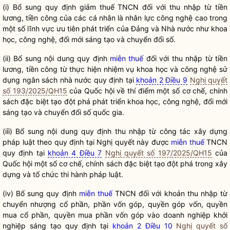
(i) Bổ sung quy định giảm thuế TNCN đối với thu nhập từ tiền
lương, tiền công của các cá nhân là nhân lực công nghệ cao trong
một số lĩnh vực ưu tiên phát triển của Đảng và
Nhà nước
như khoa
học, công nghệ, đổi mới sáng tạo và chuyển đổi số.
(ii) Bổ sung nội dung quy định
miễn thuế
đối với thu nhập từ tiền
lương, tiền công từ thực hiện nhiệm vụ khoa học và công nghệ sử
dụng ngân sách
nhà nước
quy định tại
khoản 2 Điều 9
Nghị quyết
số 193/2025/QH15
của
Quốc hội
về thí điểm một số cơ chế, chính
sách đặc biệt tạo đột phá phát triển khoa học, công nghệ, đổi mới
sáng tạo và chuyển đổi số
quốc gia
.
(iỉi) Bổ sung nội dung quy định thu nhập từ
công tác
xây dựng
pháp
luật
theo quy định tại
Nghị quyết
này được
miễn thuế
TNCN
quy định tại
khoản 4 Điều 7
Nghị quyết số 197/2025/QH15
của
Quốc hội
một số cơ chế, chính sách đặc biệt tạo đột phá trong xây
dựng và tổ chức thi hành pháp
luật
.
(iv) Bổ sung quy định
miễn thuế
TNCN đối với khoản thu nhập từ
chuyển nhượng cổ phần, phần vốn góp,
quyền
góp vốn,
quyền
mua cổ phần,
quyền
mua phần vốn góp vào doanh nghiệp khởi
nghiệp sáng tạo quy định tại
khoản 2 Điều 10
Nghị quyết số