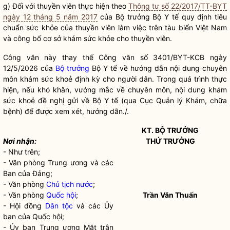
g) Đối với thuyền viên thực hiện theo
Thông tư số 22/2017/TT-BYT
ngày 12 tháng 5 năm 2017
của
Bộ trưởng
Bộ Y tế quy định tiêu
chuẩn sức khỏe của thuyền viên làm việc trên tàu biển Việt Nam
và công bố cơ sở khám sức khỏe cho thuyền viên.
Công văn này thay thế Công văn số 3401/BYT-KCB ngày
12/5/2026 của
Bộ trưởng
Bộ Y tế về hướng dẫn nội dung chuyên
môn khám sức khoẻ định kỳ cho người dân. Trong quá trình thực
hiện, nếu khó khăn, vướng mắc về chuyên môn, nội dung khám
sức khoẻ đề nghị gửi về Bộ Y tế (qua Cục Quản lý Khám, chữa
bệnh) để được xem xét, hướng dẫn./.
KT.
BỘ TRƯỞNG
Nơi nhận:
THỨ TRƯỞNG
- Như trên;
- Văn phòng Trung ương và các
Ban của Đảng;
- Văn phòng
Chủ tịch nước
;
- Văn phòng
Quốc hội
;
Trần Văn Thuấn
- Hội đồng
Dân tộc
và các Ủy
ban của
Quốc hội
;
- Ủy ban Trung ương Mặt trận