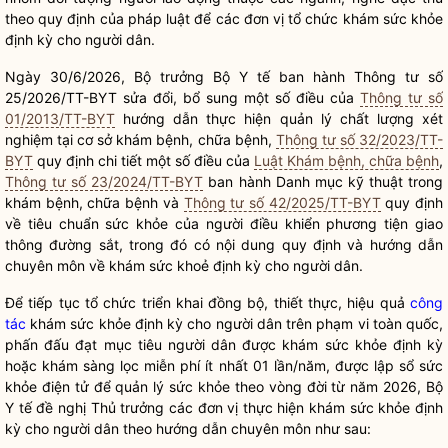
theo quy định của pháp
luật
để các đơn vị tổ chức khám sức khỏe
định kỳ cho người dân.
Ngày 30/6/2026,
Bộ trưởng
Bộ Y tế ban hành Thông tư số
25/2026/TT-BYT sửa đổi, bổ sung một số điều của
Thông tư số
01/2013/TT-BYT
hướng dẫn thực hiện quản lý chất lượng xét
nghiệm tại cơ sở khám bệnh, chữa bệnh,
Thông tư số 32/2023/TT-
BYT
quy định chi tiết một số điều của
Luật Khám bệnh, chữa bệnh
,
Thông tư số 23/2024/TT-BYT
ban hành Danh mục kỹ thuật trong
khám bệnh, chữa bệnh và
Thông tư số 42/2025/TT-BYT
quy định
về tiêu chuẩn sức khỏe của người điều khiển phương tiện giao
thông đường sắt, trong đó có nội dung quy định và hướng dẫn
chuyên môn về khám sức khoẻ định kỳ cho người dân.
Để tiếp tục tổ chức triển khai đồng bộ, thiết thực, hiệu quả
công
tác
khám sức khỏe định kỳ cho người dân trên phạm vi toàn quốc,
phấn đấu đạt mục tiêu người dân được khám sức khỏe định kỳ
hoặc khám sàng lọc miễn phí ít nhất 01 lần/năm, được lập sổ sức
khỏe điện tử để quản lý sức khỏe theo vòng đời từ năm 2026, Bộ
Y tế đề nghị Thủ trưởng các đơn vị thực hiện khám sức khỏe định
kỳ cho người dân theo hướng dẫn chuyên môn như sau: