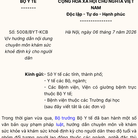
BỘ Y TẾ
CỘNG HÒA XÃ HỘI CHỦ NGHĨA VIỆT
-------
NAM
Độc lập - Tự do - Hạnh phúc
---------------
Số:
5008/BYT-KCB
Hà Nội, ngày 06 tháng 7 năm 2026
V/v hướng dẫn nội dung
chuyên môn khám sức
khoẻ định kỳ cho người
dân
Kính gửi:
- Sở Y tế các tỉnh, thành phố;
- Y tế các Bộ, ngành;
- Các Bệnh viện, Viện có giường bệnh trực
thuộc Bộ Y tế;
- Bệnh viện thuộc các Trường đại học
(sau đây viết tắt là các đơn vị)
Trong thời gian vừa qua,
Bộ trưởng
Bộ Y tế đã ban hành một số
văn bản quy phạm pháp
luật
, hướng dẫn chuyên môn về khám
sức khỏe và khám sức khoẻ định kỳ cho người dân theo độ tuổi và
nhóm đối tượng người lao động thuộc các ngành, nghề đặc thù