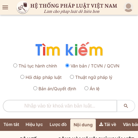

Thủ tục hành chính
Văn bản / TCVN / QCVN
Hỏi đáp pháp luật
Thuật ngữ pháp lý
Bản án/Quyết định
Án lệ

Tóm tắt
Hiệu lực
Lược đồ
Tải về
Văn bả
Nội dung