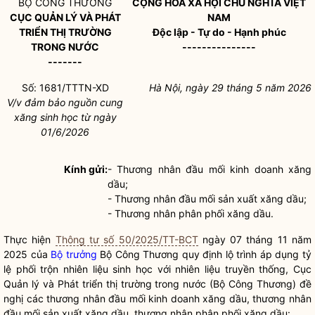
BỘ CÔNG THƯƠNG
CỘNG HÒA XÃ HỘI CHỦ NGHĨA VIỆT
CỤC QUẢN LÝ VÀ PHÁT
NAM
TRIỂN THỊ TRƯỜNG
Độc lập - Tự do - Hạnh phúc
TRONG NƯỚC
---------------
-------
Số:
1681/TTTN-XD
Hà Nội, ngày 29 tháng 5 năm 2026
V/v đảm bảo nguồn cung
xăng sinh học từ ngày
01/6/2026
Kính gửi:
- Thương nhân đầu mối kinh doanh xăng
dầu;
- Thương nhân đầu mối sản xuất xăng dầu;
- Thương nhân phân phối xăng dầu.
Thực hiện
Thông tư số 50/2025/TT-BCT
ngày 07 tháng 11 năm
2025 của
Bộ trưởng
Bộ Công Thương quy định lộ trình áp dụng tỷ
lệ phối trộn nhiên liệu sinh học với nhiên liệu truyền thống, Cục
Quản lý và Phát triển thị trường trong nước (Bộ Công Thương) đề
nghị các thương nhân đầu mối kinh doanh xăng dầu, thương nhân
đầu mối sản xuất xăng dầu, thương nhân phân phối xăng dầu: