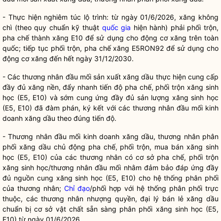
- Thực hiện nghiêm túc lộ trình: từ ngày 01/6/2026, xăng không
chì (theo quy chuẩn kỹ thuật
quốc gia
hiện hành) phải phối trộn,
pha chế thành xăng E10 để sử dụng cho động cơ xăng trên toàn
quốc; tiếp tục phối trộn, pha chế xăng E5RON92 để sử dụng cho
động cơ xăng đến hết ngày 31/12/2030.
- Các thương nhân đầu mối sản xuất xăng dầu thực hiện cung cấp
đầy đủ xăng nền, đẩy nhanh tiến độ pha chế, phối trộn xăng sinh
học (E5, E10) và sớm cung ứng đầy đủ sản lượng xăng sinh học
(E5, E10) đã đàm phán, ký kết với các thương nhân đ
ầ
u m
ố
i kinh
doanh xăng dầu theo đúng tiến độ.
- Thương nhân đầu mối kinh doanh xăng dầu, thương nhân phân
phối xăng dầu chủ động pha chế, phối trộn, mua bán xăng sinh
học (E5, E10) của các thương nhân có cơ sở pha chế, phối trộn
xăng sinh học/thương nhân đầu mối nhằm đảm bảo đáp ứng đầy
đủ nguồn cung xăng sinh học (E5, E10) cho hệ th
ố
ng phân phối
của thương nhân;
Chỉ đạo
/phối hợp với hệ thống phân phối trực
thuộc, các thương nhân nhượng quyền, đại lý bán lẻ xăng dầu
chuẩn bị cơ sở vật chất sẵn sàng phân phối xăng sinh học (E5,
E10) từ ngày 01/6/2026.