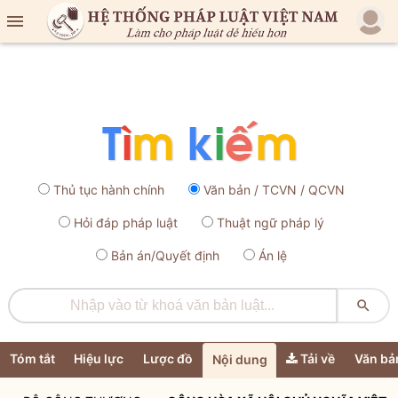

Thủ tục hành chính
Văn bản / TCVN / QCVN
Hỏi đáp pháp luật
Thuật ngữ pháp lý
Bản án/Quyết định
Án lệ

Tóm tắt
Hiệu lực
Lược đồ
Tải về
Văn bả
Nội dung